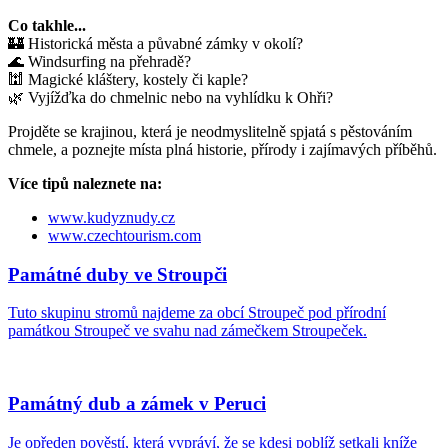
Co takhle...
🏰 Historická města a půvabné zámky v okolí?
🌊 Windsurfing na přehradě?
🕍 Magické kláštery, kostely či kaple?
🌿 Vyjížďka do chmelnic nebo na vyhlídku k Ohři?
Projděte se krajinou, která je neodmyslitelně spjatá s pěstováním
chmele, a poznejte místa plná historie, přírody i zajímavých příběhů.
Více tipů naleznete na:
www.kudyznudy.cz
www.czechtourism.com
Památné duby ve Stroupči
Tuto skupinu stromů najdeme za obcí Stroupeč pod přírodní
památkou Stroupeč ve svahu nad zámečkem Stroupeček.
Památný dub a zámek v Peruci
Je opředen pověstí, která vypráví, že se kdesi poblíž setkali kníže