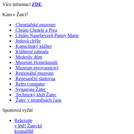
Více informací
ZDE
.
Kam v Žatci?
Chmelařské muzeum
Chrám Chmele a Piva
Chrám Nanebevzetí Panny Marie
Jedová chýše
Kapucínský klášter
Klášterní zahrada
Mederův dům
Muzeum Homolupulů
Muzeum pivovarnictví
Regionální muzeum
Renesanční sladovna
Retro computer
Synagoga Žatec
Technický klub Žatec
Žatec v proměnách času
Sportovní vyžití
Relaxujte
v létě!
Žatecké
koupaliště