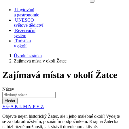
Ubytování
a gastronomie
UNESCO
světové dědictví
Rezervační
systém
Turistika
v okolí
Úvodní stránka
Zajímavá místa v okolí Žatce
Zajímavá místa v okolí Žatce
Název
Hledat
Vše
A
K
L
M
N
P
V
Z
Objevte nejen historický Žatec, ale i jeho malebné okolí! Vydejte
se za dobrodružstvím, poznáním i odpočinkem. Krajina Žatecka
nabízí různé možnosti, jak strávit dovolenou aktivně.