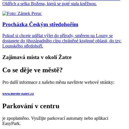
Oldřich a selka Božena, která se poté stala kněžnou.
Procházka Českým středohořím
Pokud si chcete udělat výlet do přírody, směrem na Louny se
dostanete do jihozápadního cípu chráněné krajinné oblasti, do tzv.
Lounského středohoří.
Zajímavá místa v okolí Žatce
Co se děje ve městě?
Pro další informace z našeho města navštivte webové stránky:
www.mesto-zatec.cz
Parkování v centru
je zpoplatněno. Využijte parkovací automaty nebo aplikaci
EasyPark.