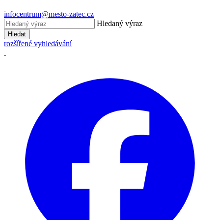
infocentrum@mesto-zatec.cz
Hledaný výraz
Hledat
rozšířené vyhledávání