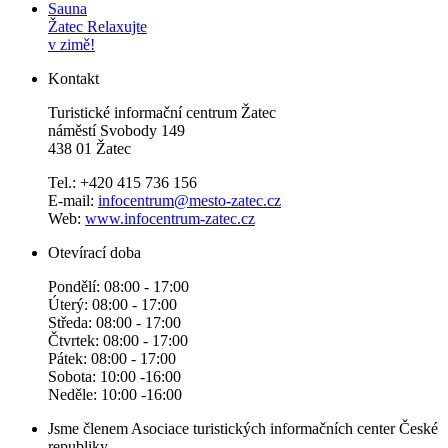
Sauna
Žatec
Relaxujte
v zimě!
Kontakt
Turistické informační centrum Žatec
náměstí Svobody 149
438 01 Žatec
Tel.: +420 415 736 156
E-mail:
infocentrum@mesto-zatec.cz
Web:
www.infocentrum-zatec.cz
Otevírací doba
Pondělí: 08:00 - 17:00
Úterý: 08:00 - 17:00
Středa: 08:00 - 17:00
Čtvrtek: 08:00 - 17:00
Pátek: 08:00 - 17:00
Sobota: 10:00 -16:00
Neděle: 10:00 -16:00
Jsme členem Asociace turistických informačních center České
republiky.