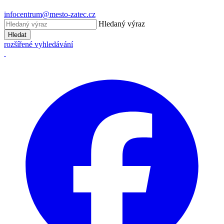
infocentrum@mesto-zatec.cz
Hledaný výraz
Hledat
rozšířené vyhledávání