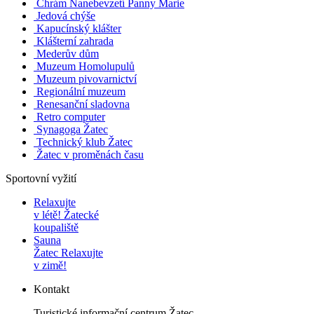
Chrám Nanebevzetí Panny Marie
Jedová chýše
Kapucínský klášter
Klášterní zahrada
Mederův dům
Muzeum Homolupulů
Muzeum pivovarnictví
Regionální muzeum
Renesanční sladovna
Retro computer
Synagoga Žatec
Technický klub Žatec
Žatec v proměnách času
Sportovní vyžití
Relaxujte
v létě!
Žatecké
koupaliště
Sauna
Žatec
Relaxujte
v zimě!
Kontakt
Turistické informační centrum Žatec