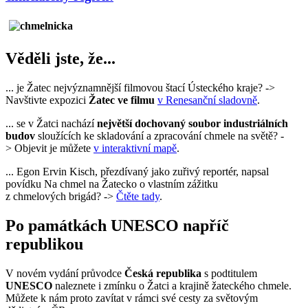
Věděli jste, že...
... je Žatec nejvýznamnější filmovou štací Ústeckého kraje? ->
Navštivte expozici
Žatec ve filmu
v Renesanční sladovně
.
... se v Žatci nachází
největší dochovaný soubor industriálních
budov
sloužících ke skladování a zpracování chmele na světě? -
> Objevit je můžete
v interaktivní mapě
.
... Egon Ervin Kisch, přezdívaný jako zuřivý reportér, napsal
povídku Na chmel na Žatecko o vlastním zážitku
z chmelových brigád? ->
Čtěte tady
.
Po památkách UNESCO napříč
republikou
V novém vydání průvodce
Česká republika
s podtitulem
UNESCO
naleznete i zmínku o Žatci a krajině žateckého chmele.
Můžete k nám proto zavítat v rámci své cesty za světovým