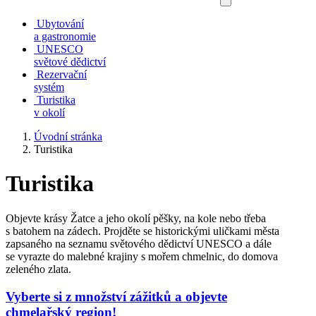
Ubytování
a gastronomie
UNESCO
světové dědictví
Rezervační
systém
Turistika
v okolí
Úvodní stránka
Turistika
Turistika
Objevte krásy Žatce a jeho okolí pěšky, na kole nebo třeba
s batohem na zádech. Projděte se historickými uličkami města
zapsaného na seznamu světového dědictví UNESCO a dále
se vyrazte do malebné krajiny s mořem chmelnic, do domova
zeleného zlata.
Vyberte si z množství zážitků a objevte
chmelařský region!