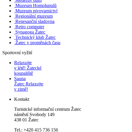
Mederův dům
Muzeum Homolupulů
Muzeum pivovarnictví
Regionální muzeum
Renesanční sladovna
Retro computer
Synagoga Žatec
Technický klub Žatec
Žatec v proměnách času
Sportovní vyžití
Relaxujte
v létě!
Žatecké
koupaliště
Sauna
Žatec
Relaxujte
v zimě!
Kontakt
Turistické informační centrum Žatec
náměstí Svobody 149
438 01 Žatec
Tel.: +420 415 736 156