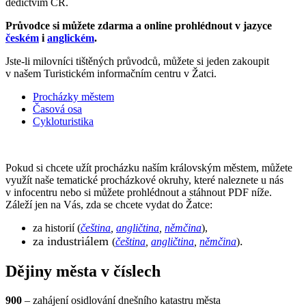
dědictvím ČR.
Průvodce si můžete zdarma a online prohlédnout v jazyce
českém
i
anglickém
.
Jste-li milovníci tištěných průvodců, můžete si jeden zakoupit
v našem Turistickém informačním centru v Žatci.
Procházky městem
Časová osa
Cykloturistika
Pokud si chcete užít procházku naším královským městem, můžete
využít naše tematické procházkové okruhy, které naleznete u nás
v infocentru nebo si můžete prohlédnout a stáhnout PDF níže.
Záleží jen na Vás, zda se chcete vydat do Žatce:
za historií (
čeština
,
angličtina
,
němčina
),
za industriálem
.
(
čeština
,
angličtina
,
němčina
)
Dějiny města v číslech
900
– zahájení osidlování dnešního katastru města