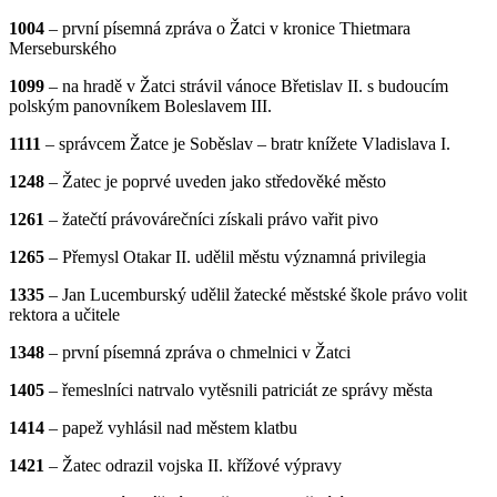
1004
– první písemná zpráva o Žatci v kronice Thietmara
Merseburského
1099
– na hradě v Žatci strávil vánoce Břetislav II. s budoucím
polským panovníkem Boleslavem III.
1111
– správcem Žatce je Soběslav – bratr knížete Vladislava I.
1248
– Žatec je poprvé uveden jako středověké město
1261
– žatečtí právovárečníci získali právo vařit pivo
1265
– Přemysl Otakar II. udělil městu významná privilegia
1335
– Jan Lucemburský udělil žatecké městské škole právo volit
rektora a učitele
1348
– první písemná zpráva o chmelnici v Žatci
1405
– řemeslníci natrvalo vytěsnili patriciát ze správy města
1414
– papež vyhlásil nad městem klatbu
1421
– Žatec odrazil vojska II. křížové výpravy