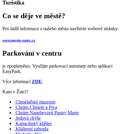
Turistika
Co se děje ve městě?
Pro další informace z našeho města navštivte webové stránky:
www.mesto-zatec.cz
Parkování v centru
je zpoplatněno. Využijte parkovací automaty nebo aplikaci
EasyPark.
Více informací
ZDE
.
Kam v Žatci?
Chmelařské muzeum
Chrám Chmele a Piva
Chrám Nanebevzetí Panny Marie
Jedová chýše
Kapucínský klášter
Klášterní zahrada