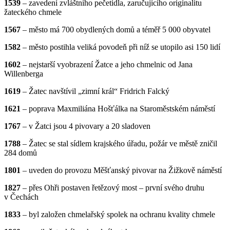
1539
– zavedení zvláštního pečetidla, zaručujícího originalitu
žateckého chmele
1567
– město má 700 obydlených domů a téměř 5 000 obyvatel
1582
– město postihla veliká povodeň při níž se utopilo asi 150 lidí
1602
– nejstarší vyobrazení Žatce a jeho chmelnic od Jana
Willenberga
1619
– Žatec navštívil „zimní král“ Fridrich Falcký
1621
– poprava Maxmiliána Hošťálka na Staroměstském náměstí
1767
– v Žatci jsou 4 pivovary a 20 sladoven
1788
– Žatec se stal sídlem krajského úřadu, požár ve městě zničil
284 domů
1801
– uveden do provozu Měšťanský pivovar na Žižkově náměstí
1827
– přes Ohři postaven řetězový most – první svého druhu
v Čechách
1833
– byl založen chmelařský spolek na ochranu kvality chmele