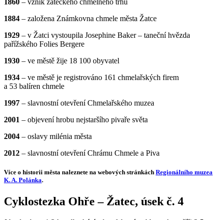
1860
– vznik žateckého chmelného trhu
1884
– založena Známkovna chmele města Žatce
1929
– v Žatci vystoupila Josephine Baker – taneční hvězda
pařížského Folies Bergere
1930
– ve městě žije 18 100 obyvatel
1934
– ve městě je registrováno 161 chmelařských firem
a 53 balíren chmele
1997
– slavnostní otevření Chmelařského muzea
2001
– objevení hrobu nejstaršího pivaře světa
2004
– oslavy milénia města
2012
– slavnostní otevření Chrámu Chmele a Piva
Více o historii města naleznete na webových stránkách
Regionálního muzea
K. A. Polánka
.
Cyklostezka Ohře – Žatec, úsek č. 4