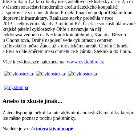
Jde zhruba o 1,2 km dlouhý úsek asfaltové cyklostezky o šíři 2,5 m
v těsném sousedství moderního areálu žateckého koupaliště
a sportoviště s in-line dráhou. Projekt finančně podpořil Státní fond
dopravní infrastruktury. Realizace stavby proběhla v roce
2013 s celkovými náklady 3 milionů Kč. Úsek je součástí plánované
krajské páteřní cyklostezky Ohře a navazuje na něj
cyklotrasa vedoucí na Nechranickou přehradu, Kadaň a Březno
u Chomutova. Druhé napojení vede cyklotrasou centrem
královského města Žatce až k turistickému areálu Chrám Chmele
a Piva a dále směrem mezi chmelnice k zámku Stekník a do Loun.
Více k cyklostezce naleznete na:
www.cykloohre.cz
Anebo to zkuste jinak...
Žatec disponuje několika interaktivními audioslužbami, díky kterým
lze město poznat z trochu jiné stránky.
Najdete je v naší
interaktivní mapě
.