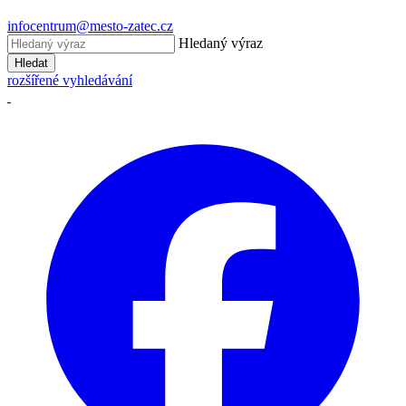
infocentrum@mesto-zatec.cz
Hledaný výraz
Hledat
rozšířené vyhledávání