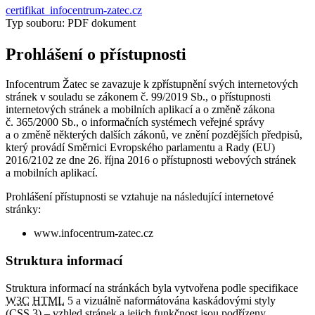
certifikat_infocentrum-zatec.cz
Typ souboru: PDF dokument
Prohlášení o přístupnosti
Infocentrum Žatec se zavazuje k zpřístupnění svých internetových
stránek v souladu se zákonem č. 99/2019 Sb., o přístupnosti
internetových stránek a mobilních aplikací a o změně zákona
č. 365/2000 Sb., o informačních systémech veřejné správy
a o změně některých dalších zákonů, ve znění pozdějších předpisů,
který provádí Směrnici Evropského parlamentu a Rady (EU)
2016/2102 ze dne 26. října 2016 o přístupnosti webových stránek
a mobilních aplikací.
Prohlášení přístupnosti se vztahuje na následující internetové
stránky:
www.infocentrum-zatec.cz
Struktura informací
Struktura informací na stránkách byla vytvořena podle specifikace
W3C
HTML
5 a vizuálně naformátována kaskádovými styly
(
CSS
3) – vzhled stránek a jejich funkčnost jsou podřízeny