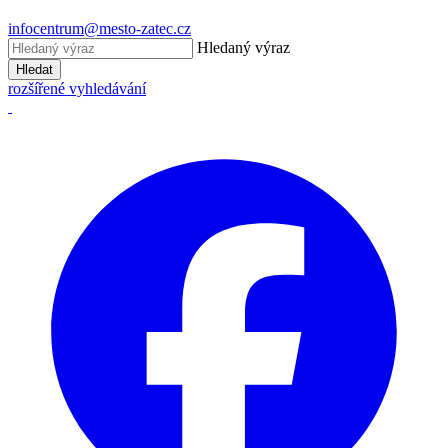
infocentrum@mesto-zatec.cz
Hledaný výraz
Hledat
rozšířené vyhledávání