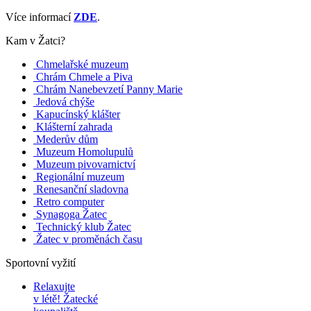
Více informací
ZDE
.
Kam v Žatci?
Chmelařské muzeum
Chrám Chmele a Piva
Chrám Nanebevzetí Panny Marie
Jedová chýše
Kapucínský klášter
Klášterní zahrada
Mederův dům
Muzeum Homolupulů
Muzeum pivovarnictví
Regionální muzeum
Renesanční sladovna
Retro computer
Synagoga Žatec
Technický klub Žatec
Žatec v proměnách času
Sportovní vyžití
Relaxujte
v létě!
Žatecké