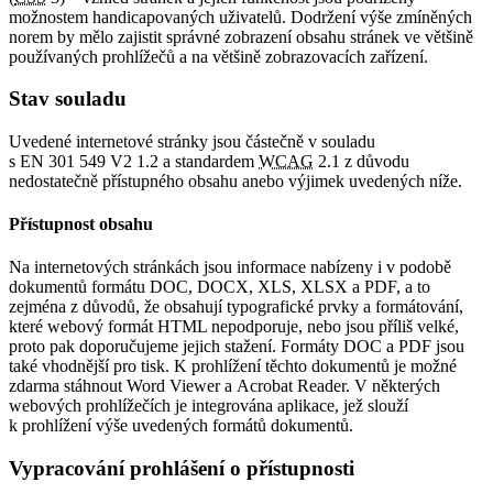
možnostem handicapovaných uživatelů. Dodržení výše zmíněných
norem by mělo zajistit správné zobrazení obsahu stránek ve většině
používaných prohlížečů a na většině zobrazovacích zařízení.
Stav souladu
Uvedené internetové stránky jsou částečně v souladu
s EN 301 549 V2 1.2 a standardem
WCAG
2.1 z důvodu
nedostatečně přístupného obsahu anebo výjimek uvedených níže.
Přístupnost obsahu
Na internetových stránkách jsou informace nabízeny i v podobě
dokumentů formátu DOC, DOCX, XLS, XLSX a PDF, a to
zejména z důvodů, že obsahují typografické prvky a formátování,
které webový formát HTML nepodporuje, nebo jsou příliš velké,
proto pak doporučujeme jejich stažení. Formáty DOC a PDF jsou
také vhodnější pro tisk. K prohlížení těchto dokumentů je možné
zdarma stáhnout Word Viewer a Acrobat Reader. V některých
webových prohlížečích je integrována aplikace, jež slouží
k prohlížení výše uvedených formátů dokumentů.
Vypracování prohlášení o přístupnosti