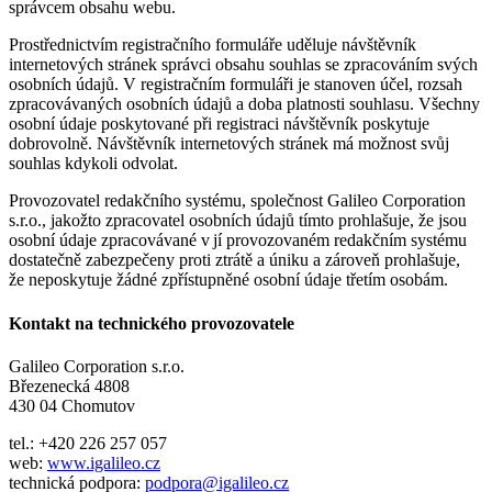
správcem obsahu webu.
Prostřednictvím registračního formuláře uděluje návštěvník
internetových stránek správci obsahu souhlas se zpracováním svých
osobních údajů. V registračním formuláři je stanoven účel, rozsah
zpracovávaných osobních údajů a doba platnosti souhlasu. Všechny
osobní údaje poskytované při registraci návštěvník poskytuje
dobrovolně. Návštěvník internetových stránek má možnost svůj
souhlas kdykoli odvolat.
Provozovatel redakčního systému, společnost Galileo Corporation
s.r.o., jakožto zpracovatel osobních údajů tímto prohlašuje, že jsou
osobní údaje zpracovávané v jí provozovaném redakčním systému
dostatečně zabezpečeny proti ztrátě a úniku a zároveň prohlašuje,
že neposkytuje žádné zpřístupněné osobní údaje třetím osobám.
Kontakt na technického provozovatele
Galileo Corporation s.r.o.
Březenecká 4808
430 04 Chomutov
tel.: +420 226 257 057
web:
www.igalileo.cz
technická podpora:
podpora@igalileo.cz