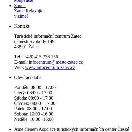
koupaliště
Sauna
Žatec
Relaxujte
v zimě!
Kontakt
Turistické informační centrum Žatec
náměstí Svobody 149
438 01 Žatec
Tel.: +420 415 736 156
E-mail:
infocentrum@mesto-zatec.cz
Web:
www.infocentrum-zatec.cz
Otevírací doba
Pondělí: 08:00 - 17:00
Úterý: 08:00 - 17:00
Středa: 08:00 - 17:00
Čtvrtek: 08:00 - 17:00
Pátek: 08:00 - 17:00
Sobota: 10:00 -16:00
Neděle: 10:00 -16:00
Jsme členem Asociace turistických informačních center České