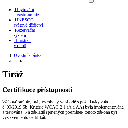
Ubytování
a gastronomie
UNESCO
světové dědictví
Rezervační
systém
Turistika
v okolí
Úvodní stránka
Tiráž
Tiráž
Certifikace přístupnosti
Webové stránky byly vyrobeny ve shodě s požadavky zákona
č. 99/2019 Sb. Kritéria WCAG 2.1 (A a AA) byla implementována
a testována. Na základě splněných podmínek tohoto zákona byl
vystaven tento certifikát: