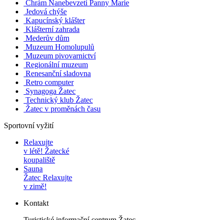
Chrám Nanebevzetí Panny Marie
Jedová chýše
Kapucínský klášter
Klášterní zahrada
Mederův dům
Muzeum Homolupulů
Muzeum pivovarnictví
Regionální muzeum
Renesanční sladovna
Retro computer
Synagoga Žatec
Technický klub Žatec
Žatec v proměnách času
Sportovní vyžití
Relaxujte
v létě!
Žatecké
koupaliště
Sauna
Žatec
Relaxujte
v zimě!
Kontakt
Turistické informační centrum Žatec