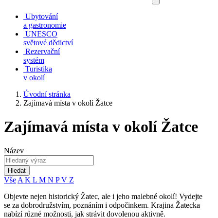
Ubytování
a gastronomie
UNESCO
světové dědictví
Rezervační
systém
Turistika
v okolí
Úvodní stránka
Zajímavá místa v okolí Žatce
Zajímavá místa v okolí Žatce
Název
Hledat
Vše
A
K
L
M
N
P
V
Z
Objevte nejen historický Žatec, ale i jeho malebné okolí! Vydejte
se za dobrodružstvím, poznáním i odpočinkem. Krajina Žatecka
nabízí různé možnosti, jak strávit dovolenou aktivně.