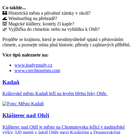
Co takhle...
🏰 Historická města a půvabné zámky v okolí?
🌊 Windsurfing na přehradě?
🕍 Magické kláštery, kostely či kaple?
🌿 Vyjížďka do chmelnic nebo na vyhlídku k Ohři?
Projděte se krajinou, která je neodmyslitelně spjatá s pěstováním
chmele, a poznejte místa plná historie, přírody i zajímavých příběhů.
Více tipů naleznete na:
www.kudyznudy.cz
www.czechtourism.com
Kadaň
Královské město Kadaň leží na levém břehu řeky Ohře.
Klášterec nad Ohří
Klášterec nad Ohří je město na Chomutovsku ležící v nadmořské
výšce 320 metrů v údolí Ohře mezi Krušnými a Doupovskými