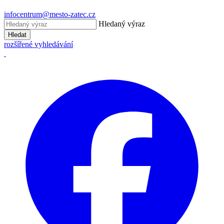
infocentrum@mesto-zatec.cz
Hledaný výraz
Hledat
rozšířené vyhledávání