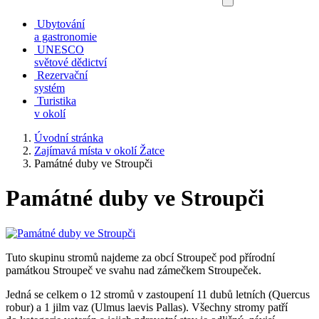
Ubytování
a gastronomie
UNESCO
světové dědictví
Rezervační
systém
Turistika
v okolí
Úvodní stránka
Zajímavá místa v okolí Žatce
Památné duby ve Stroupči
Památné duby ve Stroupči
Tuto skupinu stromů najdeme za obcí Stroupeč pod přírodní
památkou Stroupeč ve svahu nad zámečkem Stroupeček.
Jedná se celkem o 12 stromů v zastoupení 11 dubů letních (Quercus
robur) a 1 jilm vaz (Ulmus laevis Pallas). Všechny stromy patří