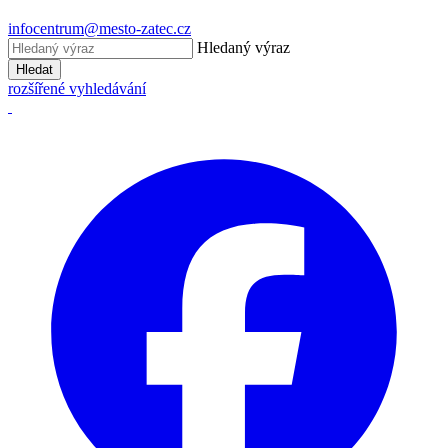
infocentrum@mesto-zatec.cz
Hledaný výraz
Hledat
rozšířené vyhledávání