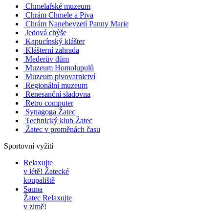
Chmelařské muzeum
Chrám Chmele a Piva
Chrám Nanebevzetí Panny Marie
Jedová chýše
Kapucínský klášter
Klášterní zahrada
Mederův dům
Muzeum Homolupulů
Muzeum pivovarnictví
Regionální muzeum
Renesanční sladovna
Retro computer
Synagoga Žatec
Technický klub Žatec
Žatec v proměnách času
Sportovní vyžití
Relaxujte
v létě!
Žatecké
koupaliště
Sauna
Žatec
Relaxujte
v zimě!