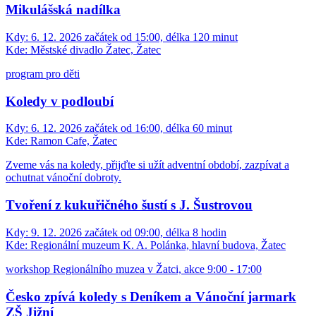
Mikulášská nadílka
Kdy:
6. 12. 2026 začátek od 15:00, délka 120 minut
Kde:
Městské divadlo Žatec, Žatec
program pro děti
Koledy v podloubí
Kdy:
6. 12. 2026 začátek od 16:00, délka 60 minut
Kde:
Ramon Cafe, Žatec
Zveme vás na koledy, přijďte si užít adventní období, zazpívat a
ochutnat vánoční dobroty.
Tvoření z kukuřičného šustí s J. Šustrovou
Kdy:
9. 12. 2026 začátek od 09:00, délka 8 hodin
Kde:
Regionální muzeum K. A. Polánka, hlavní budova, Žatec
workshop Regionálního muzea v Žatci, akce 9:00 - 17:00
Česko zpívá koledy s Deníkem a Vánoční jarmark
ZŠ Jižní