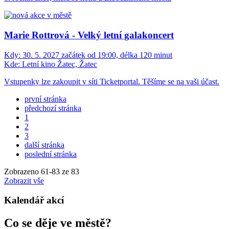
Marie Rottrová - Velký letní galakoncert
Kdy:
30. 5. 2027 začátek od 19:00, délka 120 minut
Kde:
Letní kino Žatec, Žatec
Vstupenky lze zakoupit v síti Ticketportal. Těšíme se na vaši účast.
první stránka
předchozí stránka
1
2
3
další stránka
poslední stránka
Zobrazeno
61
-
83
ze 83
Zobrazit vše
Kalendář akcí
Co se děje ve městě?