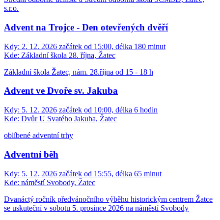
s.r.o.
Advent na Trojce - Den otevřených dvěří
Kdy:
2. 12. 2026 začátek od 15:00, délka 180 minut
Kde:
Základní škola 28. října, Žatec
Základní škola Žatec, nám. 28.října od 15 - 18 h
Advent ve Dvoře sv. Jakuba
Kdy:
5. 12. 2026 začátek od 10:00, délka 6 hodin
Kde:
Dvůr U Svatého Jakuba, Žatec
oblíbené adventní trhy
Adventní běh
Kdy:
5. 12. 2026 začátek od 15:55, délka 65 minut
Kde:
náměstí Svobody, Žatec
Dvanáctý ročník předvánočního výběhu historickým centrem Žatce
se uskuteční v sobotu 5. prosince 2026 na náměstí Svobody