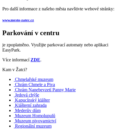
Pro další informace z našeho města navštivte webové stránky:
www.mesto-zatec.cz
Parkování v centru
je zpoplatněno. Využijte parkovací automaty nebo aplikaci
EasyPark.
Více informací
ZDE
.
Kam v Žatci?
Chmelařské muzeum
Chrám Chmele a Piva
Chrám Nanebevzetí Panny Marie
Jedová chýše
Kapucínský klášter
Klášterní zahrada
Mederův dům
Muzeum Homolupulů
Muzeum pivovarnictví
Regionální muzeum