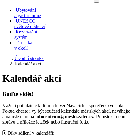
Ubytování
a gastronomie
UNESCO
světové dědictví
Rezervační
systém
Turistika
v okolí
Úvodní stránka
Kalendář akcí
Kalendář akcí
Buďte vidět!
Vážení pořadatelé kulturních, vzdělávacích a společenských akcí.
Pokud chcete i vy být součástí kalendáře městských akcí, neváhejte
a napište nám na
infocentrum@mesto-zatec.cz
. Připište stručnou
zprávu a přiložce letáček nebo ilustrační fotku.
🗓️ Díky sdílení v kalendáři: