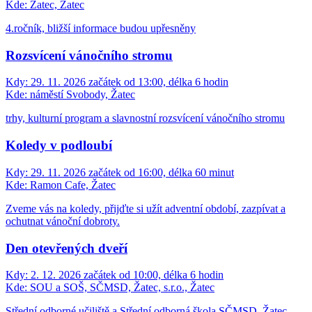
Kde:
Žatec, Žatec
4.ročník, bližší informace budou upřesněny
Rozsvícení vánočního stromu
Kdy:
29. 11. 2026 začátek od 13:00, délka 6 hodin
Kde:
náměstí Svobody, Žatec
trhy, kulturní program a slavnostní rozsvícení vánočního stromu
Koledy v podloubí
Kdy:
29. 11. 2026 začátek od 16:00, délka 60 minut
Kde:
Ramon Cafe, Žatec
Zveme vás na koledy, přijďte si užít adventní období, zazpívat a
ochutnat vánoční dobroty.
Den otevřených dveří
Kdy:
2. 12. 2026 začátek od 10:00, délka 6 hodin
Kde:
SOU a SOŠ, SČMSD, Žatec, s.r.o., Žatec
Střední odborné učiliště a Střední odborná škola SČMSD, Žatec,