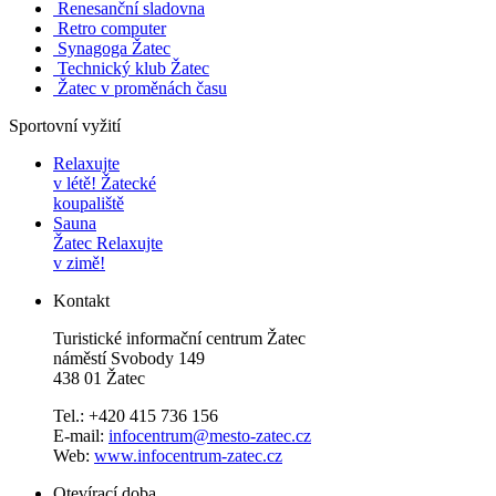
Renesanční sladovna
Retro computer
Synagoga Žatec
Technický klub Žatec
Žatec v proměnách času
Sportovní vyžití
Relaxujte
v létě!
Žatecké
koupaliště
Sauna
Žatec
Relaxujte
v zimě!
Kontakt
Turistické informační centrum Žatec
náměstí Svobody 149
438 01 Žatec
Tel.: +420 415 736 156
E-mail:
infocentrum@mesto-zatec.cz
Web:
www.infocentrum-zatec.cz
Otevírací doba