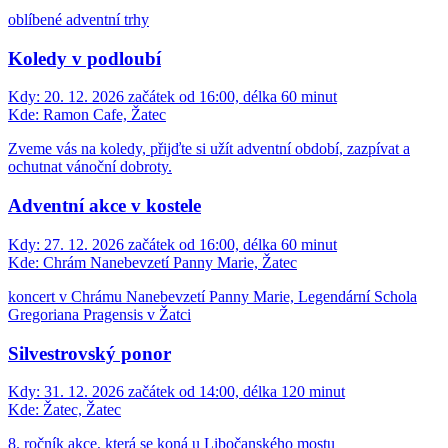
oblíbené adventní trhy
Koledy v podloubí
Kdy:
20. 12. 2026 začátek od 16:00, délka 60 minut
Kde:
Ramon Cafe, Žatec
Zveme vás na koledy, přijďte si užít adventní období, zazpívat a
ochutnat vánoční dobroty.
Adventní akce v kostele
Kdy:
27. 12. 2026 začátek od 16:00, délka 60 minut
Kde:
Chrám Nanebevzetí Panny Marie, Žatec
koncert v Chrámu Nanebevzetí Panny Marie, Legendární Schola
Gregoriana Pragensis v Žatci
Silvestrovský ponor
Kdy:
31. 12. 2026 začátek od 14:00, délka 120 minut
Kde:
Žatec, Žatec
8. ročník akce, která se koná u Libočanského mostu