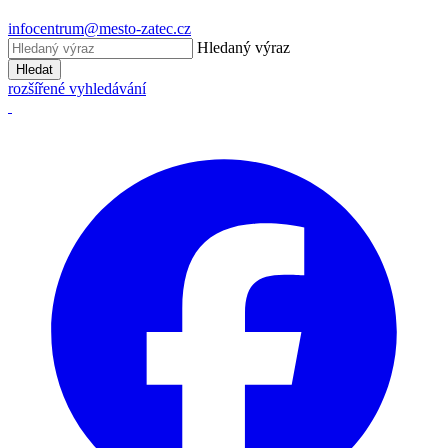
infocentrum@mesto-zatec.cz
Hledaný výraz
Hledat
rozšířené vyhledávání