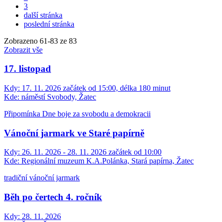
3
další stránka
poslední stránka
Zobrazeno
61
-
83
ze 83
Zobrazit vše
17. listopad
Kdy:
17. 11. 2026 začátek od 15:00, délka 180 minut
Kde:
náměstí Svobody, Žatec
Připomínka Dne boje za svobodu a demokracii
Vánoční jarmark ve Staré papírně
Kdy:
26. 11. 2026 - 28. 11. 2026 začátek od 10:00
Kde:
Regionální muzeum K.A.Polánka, Stará papírna, Žatec
tradiční vánoční jarmark
Běh po čertech 4. ročník
Kdy:
28. 11. 2026