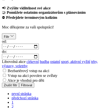
📢
Zvýšíte viditelnost své akce
🤝
Pomůžete ostatním organizátorům s plánováním
⛔
Předejdete termínovým kolizím
Moc děkujeme za vaši spolupráci!
Filtr
od:
do:
Libovolná akce
církevní
hudba
ostatní
sport, aktivní vyžití
trhy,
výstavy, veletrhy
Bezbariérový vstup na akci
Vstup na akci povolen se zvířaty
Akce je vhodná pro děti
Zrušit filtr
Filtrovat
první stránka
předchozí stránka
1
2