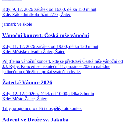
Kdy:
9. 12. 2026 začátek od 16:00, délka 150 minut
Kde:
Základní škola Jižní 2777, Žatec
jarmark ve škole
Vánoční koncert: Česká mše vánoční
Kdy:
11. 12. 2026 začátek od 19:00, délka 120 minut
Kde:
Městské divadlo Žatec, Žatec
Přijďte na vánoční koncert, kde se představí Česká mše vánoční od
J.J. Ryby. Koncert se uskuteční 11. prosince 2026 a nabídne
jedinečnou příležitost prožít sváteční chvíle.
Žatecké Vánoce 2026
Kdy:
12. 12. 2026 začátek od 10:00, délka 8 hodin
Kde:
Město Žatec, Žatec
Trhy, program pro děti i dospělé, fotokoutek
Advent ve Dvoře sv. Jakuba