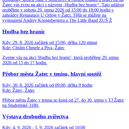
Žatec vás zvou na akci s názvem „Hudba bez hranic“. Tato událost
proběhne v sobotu 29. srpna 2026 od 15:00 do 18:00 hodin v
zahrádce Restaurace U Orloje v Žatci. Těšit se můžete na
vystoupení Andrey Kónigsbergera a The Little Band ZUŠ Ž
Hudba bez hranic
Kdy:
29. 8. 2026 začátek od 15:00, délka 120 minut
Kde:
Chrám Chmele a Piva, Žatec
Zveme vás na akci 'Hudba bez hranic', která proběhne 29. srpna
2026 od 15 do 17 hodin.
Přebor města Žatec v tenisu, hlavní soutěž
Kdy:
30. 8. 2026 začátek od 09:00, délka 9 hodin
Kde:
Žatec, Žatec
Přebor města Žatec v tenisu se koná od 27. do 30. srpna v TJ Žatec
na Studentské 3180.
Výstava drobného zvířectva
Kdy:
4. 9. 2026 - 5. 9. 2026 začátek od 10:00