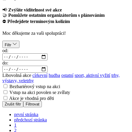
📢
Zvýšíte viditelnost své akce
🤝
Pomůžete ostatním organizátorům s plánováním
⛔
Předejdete termínovým kolizím
Moc děkujeme za vaši spolupráci!
Filtr
od:
do:
Libovolná akce
církevní
hudba
ostatní
sport, aktivní vyžití
trhy,
výstavy, veletrhy
Bezbariérový vstup na akci
Vstup na akci povolen se zvířaty
Akce je vhodná pro děti
Zrušit filtr
Filtrovat
první stránka
předchozí stránka
1
2