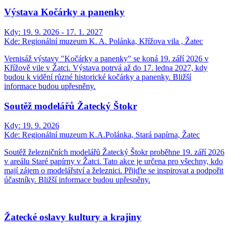
Výstava Kočárky a panenky
Kdy:
19. 9. 2026 - 17. 1. 2027
Kde:
Regionální muzeum K. A. Polánka, Křížova vila , Žatec
Vernisáž výstavy "Kočárky a panenky" se koná 19. září 2026 v
Křížově vile v Žatci. Výstava potrvá až do 17. ledna 2027, kdy
budou k vidění různé historické kočárky a panenky. Bližší
informace budou upřesněny.
Soutěž modelářů Žatecký Štokr
Kdy:
19. 9. 2026
Kde:
Regionální muzeum K.A.Polánka, Stará papírna, Žatec
Soutěž železničních modelářů Žatecký Štokr proběhne 19. září 2026
v areálu Staré papírny v Žatci. Tato akce je určena pro všechny, kdo
mají zájem o modelářství a železnici. Přijďte se inspirovat a podpořit
účastníky. Bližší informace budou upřesněny.
Žatecké oslavy kultury a krajiny