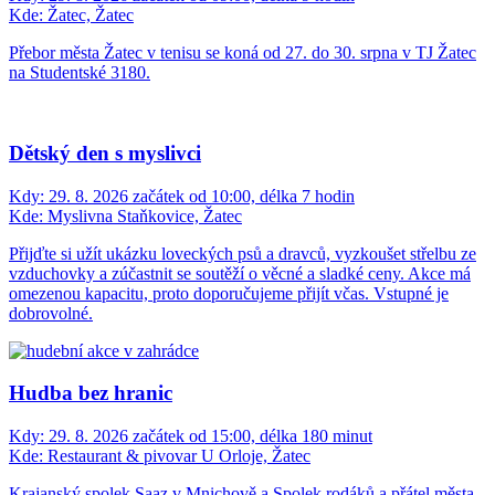
Kde:
Žatec, Žatec
Přebor města Žatec v tenisu se koná od 27. do 30. srpna v TJ Žatec
na Studentské 3180.
Dětský den s myslivci
Kdy:
29. 8. 2026 začátek od 10:00, délka 7 hodin
Kde:
Myslivna Staňkovice, Žatec
Přijďte si užít ukázku loveckých psů a dravců, vyzkoušet střelbu ze
vzduchovky a zúčastnit se soutěží o věcné a sladké ceny. Akce má
omezenou kapacitu, proto doporučujeme přijít včas. Vstupné je
dobrovolné.
Hudba bez hranic
Kdy:
29. 8. 2026 začátek od 15:00, délka 180 minut
Kde:
Restaurant & pivovar U Orloje, Žatec
Krajanský spolek Saaz v Mnichově a Spolek rodáků a přátel města