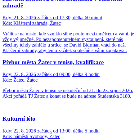
zahradě
Kdy:
21. 8. 2026 začátek od 17:30, délka 60 minut
Kde:
Klášterní zahrada, Žatec
Vrátit se na místo, kde vzniklo silné pouto mezi umělcem a vámi, je
vždy výjimečné. Po nezapomenutelném vystoupení, které nás
všechny tehdy zahřálo u srdce, se David Bidrman vrací do naší
Klášterní zahrady, aby tento zážitek společně s vámi zopakoval.
Přebor města Žatec v tenisu, kvalifikace
Kdy:
22. 8. 2026 začátek od 09:00, délka 9 hodin
Kde:
Žatec, Žatec
Přebor města Žatec v tenisu se uskuteční od 21. do 23. srpna 2026.
Akci pořádá TJ Žatec a konat se bude na adrese Studentská 3180.
Kulturní léto
Kdy:
22. 8. 2026 začátek od 13:00, délka 5 hodin
Kde:
náměstí Svobody, Žatec