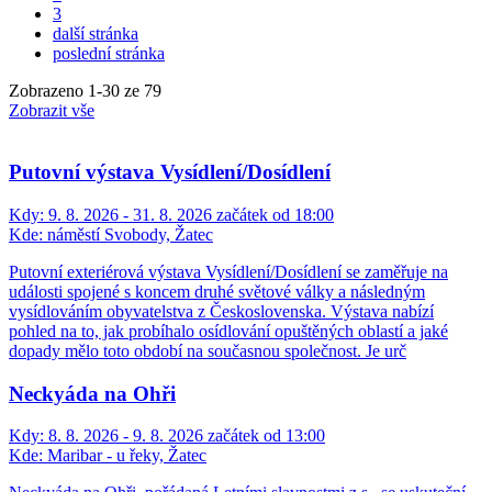
3
další stránka
poslední stránka
Zobrazeno
1
-
30
ze 79
Zobrazit vše
Putovní výstava Vysídlení/Dosídlení
Kdy:
9. 8. 2026 - 31. 8. 2026 začátek od 18:00
Kde:
náměstí Svobody, Žatec
Putovní exteriérová výstava Vysídlení/Dosídlení se zaměřuje na
události spojené s koncem druhé světové války a následným
vysídlováním obyvatelstva z Československa. Výstava nabízí
pohled na to, jak probíhalo osídlování opuštěných oblastí a jaké
dopady mělo toto období na současnou společnost. Je urč
Neckyáda na Ohři
Kdy:
8. 8. 2026 - 9. 8. 2026 začátek od 13:00
Kde:
Maribar - u řeky, Žatec