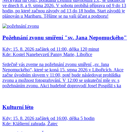
Neckyáda na Ohři, pořádaná Letními slavnostmi z.s., se uskuteční
ve dnech 8. a 9. srpna 2026. V sobotu probíhá příprava od 9 do 13
hodin, po které začnou závody od 13 do 18 hodin. Start závodů je
plánován u Maribaru. Těšíme se na vaši účast a podporu!
Požehnání zvonu smíření "sv. Jana Nepomuckého"
Kdy:
15. 8. 2026 začátek od 11:00, délka 120 minut
Kde:
Kostel Nanebevzetí Panny Marie, Libořice
Srdečně vás zveme na požehnání zvonu smíření „sv. Jana
Nepomuckého“, které se koná 15. srpna 2026 v Libořicích. Akce
začne úvodním slovem v 11:00, poté bude následovat prohlídka
zvonu a možnost fotografování. V 12:00 se uskuteční mše sv. s
požehnáním zvonu. Akci hudebně doprovodí Josef Pospíšil s ka
Kulturní léto
Kdy:
15. 8. 2026 začátek od 16:00, délka 5 hodin
Kde:
Klášterní zahrada, Žatec