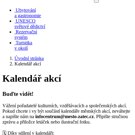
Ubytování
a gastronomie
UNESCO
světové dědictví
Rezervační
systém
Turistika
v okolí
Úvodní stránka
Kalendář akcí
Kalendář akcí
Buďte vidět!
Vážení pořadatelé kulturních, vzdělávacích a společenských akcí.
Pokud chcete i vy být součástí kalendáře městských akcí, neváhejte
a napište nám na
infocentrum@mesto-zatec.cz
. Připište stručnou
zprávu a přiložce letáček nebo ilustrační fotku.
🗓️ Díky sdílení v kalendáři: