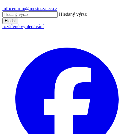
infocentrum@mesto-zatec.cz
Hledaný výraz
Hledat
rozšířené vyhledávání