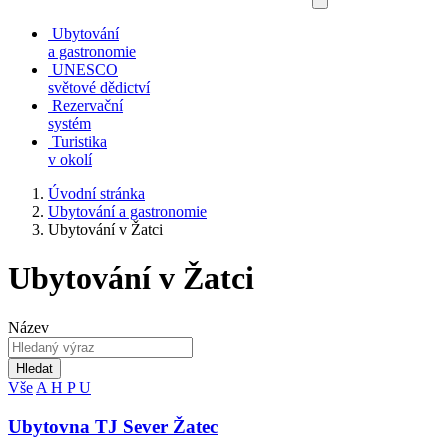
Ubytování
a gastronomie
UNESCO
světové dědictví
Rezervační
systém
Turistika
v okolí
Úvodní stránka
Ubytování a gastronomie
Ubytování v Žatci
Ubytování v Žatci
Název
Hledat
Vše
A
H
P
U
Ubytovna TJ Sever Žatec