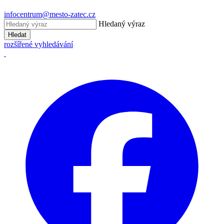
infocentrum@mesto-zatec.cz
Hledaný výraz
Hledat
rozšířené vyhledávání