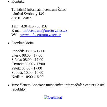
Kontakt
Turistické informační centrum Žatec
náměstí Svobody 149
438 01 Žatec
Tel.: +420 415 736 156
E-mail:
infocentrum@mesto-zatec.cz
Web:
www.infocentrum-zatec.cz
Otevírací doba
Pondělí: 08:00 - 17:00
Úterý: 08:00 - 17:00
Středa: 08:00 - 17:00
Čtvrtek: 08:00 - 17:00
Pátek: 08:00 - 17:00
Sobota: 10:00 -16:00
Neděle: 10:00 -16:00
Jsme členem Asociace turistických informačních center České
republiky.