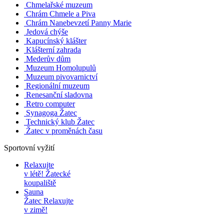
Chmelařské muzeum
Chrám Chmele a Piva
Chrám Nanebevzetí Panny Marie
Jedová chýše
Kapucínský klášter
Klášterní zahrada
Mederův dům
Muzeum Homolupulů
Muzeum pivovarnictví
Regionální muzeum
Renesanční sladovna
Retro computer
Synagoga Žatec
Technický klub Žatec
Žatec v proměnách času
Sportovní vyžití
Relaxujte
v létě!
Žatecké
koupaliště
Sauna
Žatec
Relaxujte
v zimě!