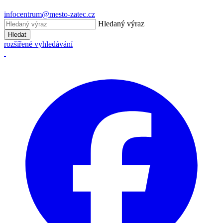
infocentrum@mesto-zatec.cz
Hledaný výraz
Hledat
rozšířené vyhledávání