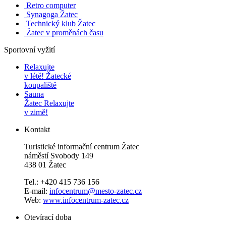
Retro computer
Synagoga Žatec
Technický klub Žatec
Žatec v proměnách času
Sportovní vyžití
Relaxujte
v létě!
Žatecké
koupaliště
Sauna
Žatec
Relaxujte
v zimě!
Kontakt
Turistické informační centrum Žatec
náměstí Svobody 149
438 01 Žatec
Tel.: +420 415 736 156
E-mail:
infocentrum@mesto-zatec.cz
Web:
www.infocentrum-zatec.cz
Otevírací doba