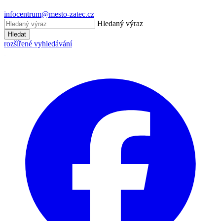
infocentrum@mesto-zatec.cz
Hledaný výraz
Hledat
rozšířené vyhledávání