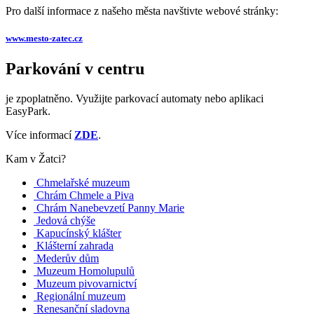
Pro další informace z našeho města navštivte webové stránky:
www.mesto-zatec.cz
Parkování v centru
je zpoplatněno. Využijte parkovací automaty nebo aplikaci
EasyPark.
Více informací
ZDE
.
Kam v Žatci?
Chmelařské muzeum
Chrám Chmele a Piva
Chrám Nanebevzetí Panny Marie
Jedová chýše
Kapucínský klášter
Klášterní zahrada
Mederův dům
Muzeum Homolupulů
Muzeum pivovarnictví
Regionální muzeum
Renesanční sladovna