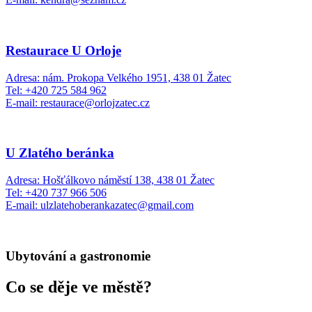
Restaurace U Orloje
Adresa: nám. Prokopa Velkého 1951, 438 01 Žatec
Tel: +420 725 584 962
E-mail: restaurace@orlojzatec.cz
U Zlatého beránka
Adresa: Hošťálkovo náměstí 138, 438 01 Žatec
Tel: +420 737 966 506
E-mail: ulzlatehoberankazatec@gmail.com
Ubytování a gastronomie
Co se děje ve městě?