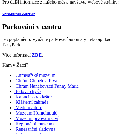
Pro další informace z našeho města navštivte webové stránky:
www.mesto-zatec.cz
Parkování v centru
je zpoplatněno. Využijte parkovací automaty nebo aplikaci
EasyPark.
Více informací
ZDE
.
Kam v Žatci?
Chmelařské muzeum
Chrám Chmele a Piva
Chrám Nanebevzetí Panny Marie
Jedová chýše
Kapucínský klášter
Klášterní zahrada
Mederův dům
Muzeum Homolupulů
Muzeum pivovarnictví
Regionální muzeum
Renesanční sladovna