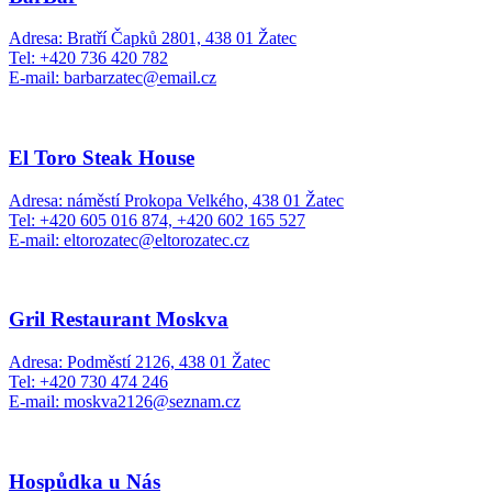
Adresa: Bratří Čapků 2801, 438 01 Žatec
Tel: +420 736 420 782
E-mail: barbarzatec@email.cz
El Toro Steak House
Adresa: náměstí Prokopa Velkého, 438 01 Žatec
Tel: +420 605 016 874, +420 602 165 527
E-mail: eltorozatec@eltorozatec.cz
Gril Restaurant Moskva
Adresa: Podměstí 2126, 438 01 Žatec
Tel: +420 730 474 246
E-mail: moskva2126@seznam.cz
Hospůdka u Nás