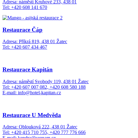
Adresa: náměstí Kruhové 233, 438 01
Tel: +420 608 141 670
Restaurace Čáp
Adresa: Příkrá 819, 438 01 Žatec
Tel: +420 607 434 467
Restaurace Kapitán
Adresa: náměstí Svobody 119, 438 01 Žatec
Tel: +420 607 007 082, +420 608 580 188
E-mail: info@hotel-kapitan.cz
Restaurace U Medvěda
Adresa: Oblouková 222, 438 01 Žatec
Tel: +420 415 710 755, +420 777 776 666
E-mail: kendra@seznam.cz