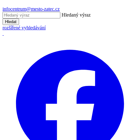
infocentrum@mesto-zatec.cz
Hledaný výraz
Hledat
rozšířené vyhledávání