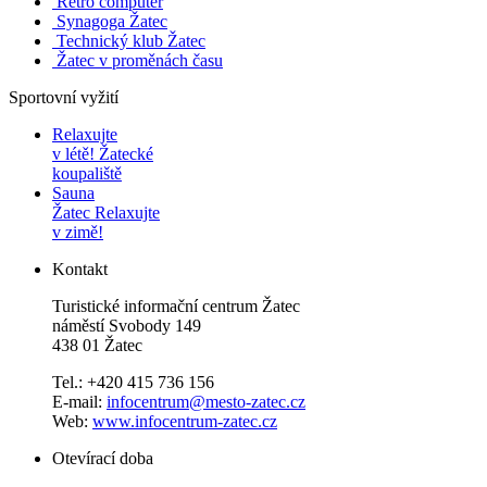
Retro computer
Synagoga Žatec
Technický klub Žatec
Žatec v proměnách času
Sportovní vyžití
Relaxujte
v létě!
Žatecké
koupaliště
Sauna
Žatec
Relaxujte
v zimě!
Kontakt
Turistické informační centrum Žatec
náměstí Svobody 149
438 01 Žatec
Tel.: +420 415 736 156
E-mail:
infocentrum@mesto-zatec.cz
Web:
www.infocentrum-zatec.cz
Otevírací doba