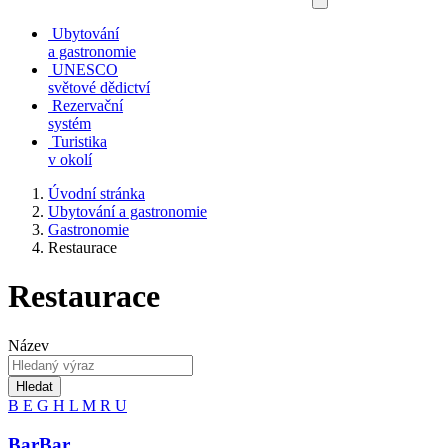
Ubytování
a gastronomie
UNESCO
světové dědictví
Rezervační
systém
Turistika
v okolí
Úvodní stránka
Ubytování a gastronomie
Gastronomie
Restaurace
Restaurace
Název
Hledat
B
E
G
H
L
M
R
U
BarBar