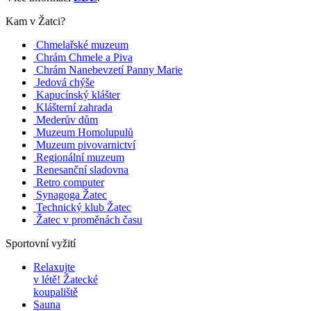
Kam v Žatci?
Chmelařské muzeum
Chrám Chmele a Piva
Chrám Nanebevzetí Panny Marie
Jedová chýše
Kapucínský klášter
Klášterní zahrada
Mederův dům
Muzeum Homolupulů
Muzeum pivovarnictví
Regionální muzeum
Renesanční sladovna
Retro computer
Synagoga Žatec
Technický klub Žatec
Žatec v proměnách času
Sportovní vyžití
Relaxujte
v létě!
Žatecké
koupaliště
Sauna