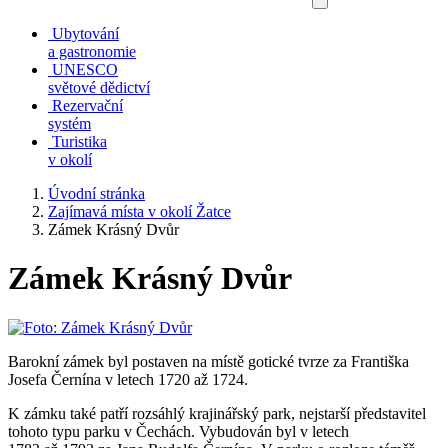
Ubytování
a gastronomie
UNESCO
světové dědictví
Rezervační
systém
Turistika
v okolí
Úvodní stránka
Zajímavá místa v okolí Žatce
Zámek Krásný Dvůr
Zámek Krásný Dvůr
Barokní zámek byl postaven na místě gotické tvrze za Františka
Josefa Černína v letech 1720 až 1724.
K zámku také patří rozsáhlý krajinářský park, nejstarší představitel
tohoto typu parku v Čechách. Vybudován byl v letech