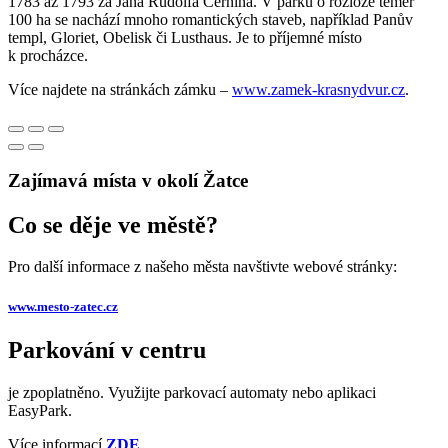
1783 až 1793 za Jana Rudolfa Černína. V parku o rozloze téměř
100 ha se nachází mnoho romantických staveb, například Panův
templ, Gloriet, Obelisk či Lusthaus. Je to příjemné místo
k procházce.
Více najdete na stránkách zámku –
www.zamek-krasnydvur.cz
.
Zajímavá místa v okolí Žatce
Co se děje ve městě?
Pro další informace z našeho města navštivte webové stránky:
www.mesto-zatec.cz
Parkování v centru
je zpoplatněno. Využijte parkovací automaty nebo aplikaci
EasyPark.
Více informací
ZDE
.