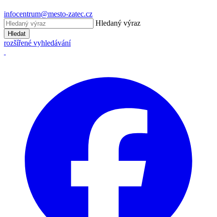
infocentrum@mesto-zatec.cz
Hledaný výraz
Hledat
rozšířené vyhledávání