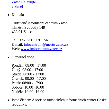
Žatec
Relaxujte
v zimě!
Kontakt
Turistické informační centrum Žatec
náměstí Svobody 149
438 01 Žatec
Tel.: +420 415 736 156
E-mail:
infocentrum@mesto-zatec.cz
Web:
www.infocentrum-zatec.cz
Otevírací doba
Pondělí: 08:00 - 17:00
Úterý: 08:00 - 17:00
Středa: 08:00 - 17:00
Čtvrtek: 08:00 - 17:00
Pátek: 08:00 - 17:00
Sobota: 10:00 -16:00
Neděle: 10:00 -16:00
Jsme členem Asociace turistických informačních center České
republiky.