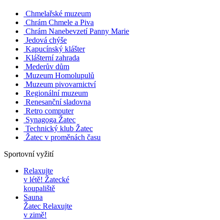
Chmelařské muzeum
Chrám Chmele a Piva
Chrám Nanebevzetí Panny Marie
Jedová chýše
Kapucínský klášter
Klášterní zahrada
Mederův dům
Muzeum Homolupulů
Muzeum pivovarnictví
Regionální muzeum
Renesanční sladovna
Retro computer
Synagoga Žatec
Technický klub Žatec
Žatec v proměnách času
Sportovní vyžití
Relaxujte
v létě!
Žatecké
koupaliště
Sauna
Žatec
Relaxujte
v zimě!