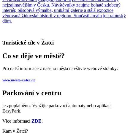
nejzajímavějším v Česku. Návštěvníky zaujme bohatě zdobený
interiér, působivá výmalba, unikátní galerie a stálá expozice
věnovaná židovské historii v regionu. Součástí areálu je i rabínský
dům.
Turistické cíle v Žatci
Co se děje ve městě?
Pro další informace z našeho města navštivte webové stránky:
www.mesto-zatec.cz
Parkování v centru
je zpoplatněno. Využijte parkovací automaty nebo aplikaci
EasyPark.
Více informací
ZDE
.
Kam v Žatci?