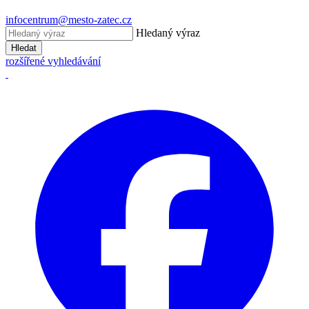
infocentrum@mesto-zatec.cz
Hledaný výraz
Hledat
rozšířené vyhledávání