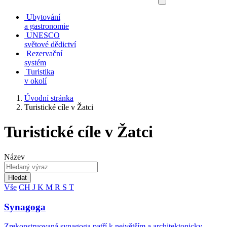
Ubytování
a gastronomie
UNESCO
světové dědictví
Rezervační
systém
Turistika
v okolí
Úvodní stránka
Turistické cíle v Žatci
Turistické cíle v Žatci
Název
Hledat
Vše
CH
J
K
M
R
S
T
Synagoga
Zrekonstruovaná synagoga patří k největším a architektonicky