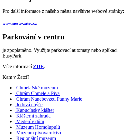
Pro další informace z našeho města navštivte webové stránky:
www.mesto-zatec.cz
Parkování v centru
je zpoplatněno. Využijte parkovací automaty nebo aplikaci
EasyPark.
Více informací
ZDE
.
Kam v Žatci?
Chmelařské muzeum
Chrám Chmele a Piva
Chrám Nanebevzetí Panny Marie
Jedová chýše
Kapucínský klášter
Klášterní zahrada
Mederův dům
Muzeum Homolupulů
Muzeum pivovarnictví
Regionální muzeum