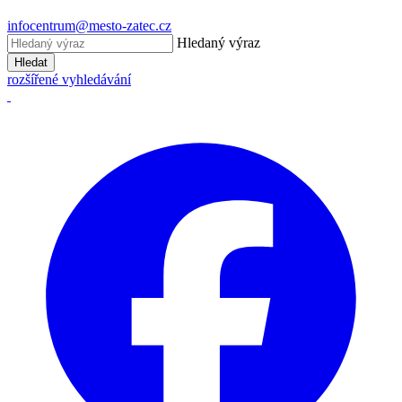
infocentrum@mesto-zatec.cz
Hledaný výraz
Hledat
rozšířené vyhledávání