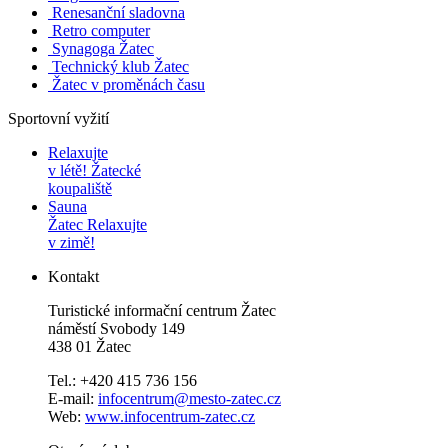
Renesanční sladovna
Retro computer
Synagoga Žatec
Technický klub Žatec
Žatec v proměnách času
Sportovní vyžití
Relaxujte
v létě!
Žatecké
koupaliště
Sauna
Žatec
Relaxujte
v zimě!
Kontakt
Turistické informační centrum Žatec
náměstí Svobody 149
438 01 Žatec
Tel.: +420 415 736 156
E-mail:
infocentrum@mesto-zatec.cz
Web:
www.infocentrum-zatec.cz