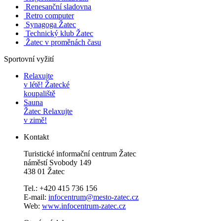
Renesanční sladovna
Retro computer
Synagoga Žatec
Technický klub Žatec
Žatec v proměnách času
Sportovní vyžití
Relaxujte
v létě!
Žatecké
koupaliště
Sauna
Žatec
Relaxujte
v zimě!
Kontakt
Turistické informační centrum Žatec
náměstí Svobody 149
438 01 Žatec
Tel.: +420 415 736 156
E-mail:
infocentrum@mesto-zatec.cz
Web:
www.infocentrum-zatec.cz