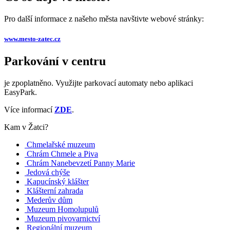
Pro další informace z našeho města navštivte webové stránky:
www.mesto-zatec.cz
Parkování v centru
je zpoplatněno. Využijte parkovací automaty nebo aplikaci
EasyPark.
Více informací
ZDE
.
Kam v Žatci?
Chmelařské muzeum
Chrám Chmele a Piva
Chrám Nanebevzetí Panny Marie
Jedová chýše
Kapucínský klášter
Klášterní zahrada
Mederův dům
Muzeum Homolupulů
Muzeum pivovarnictví
Regionální muzeum