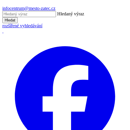
infocentrum@mesto-zatec.cz
Hledaný výraz
Hledat
rozšířené vyhledávání