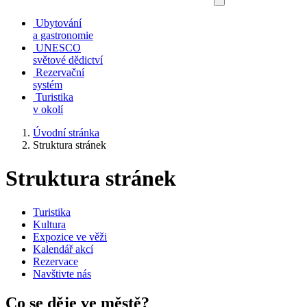
Ubytování
a gastronomie
UNESCO
světové dědictví
Rezervační
systém
Turistika
v okolí
Úvodní stránka
Struktura stránek
Struktura stránek
Turistika
Kultura
Expozice ve věži
Kalendář akcí
Rezervace
Navštivte nás
Co se děje ve městě?