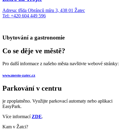
Adresa: třída Obránců míru 3, 438 01 Žatec
Tel: +420 604 449 596
Ubytování a gastronomie
Co se děje ve městě?
Pro další informace z našeho města navštivte webové stránky:
www.mesto-zatec.cz
Parkování v centru
je zpoplatněno. Využijte parkovací automaty nebo aplikaci
EasyPark.
Více informací
ZDE
.
Kam v Žatci?