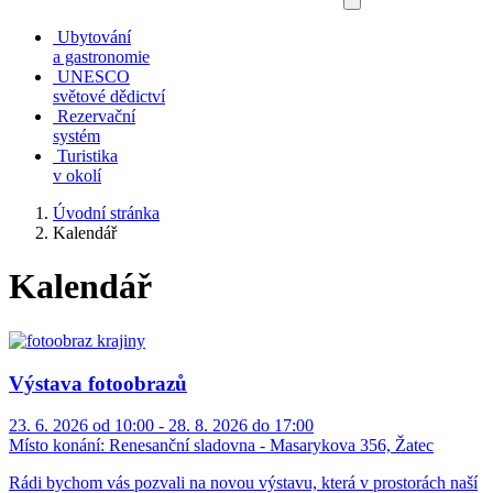
Ubytování
a gastronomie
UNESCO
světové dědictví
Rezervační
systém
Turistika
v okolí
Úvodní stránka
Kalendář
Kalendář
Výstava fotoobrazů
23. 6. 2026 od 10:00 - 28. 8. 2026 do 17:00
Místo konání:
Renesanční sladovna - Masarykova 356, Žatec
Rádi bychom vás pozvali na novou výstavu, která v prostorách naší