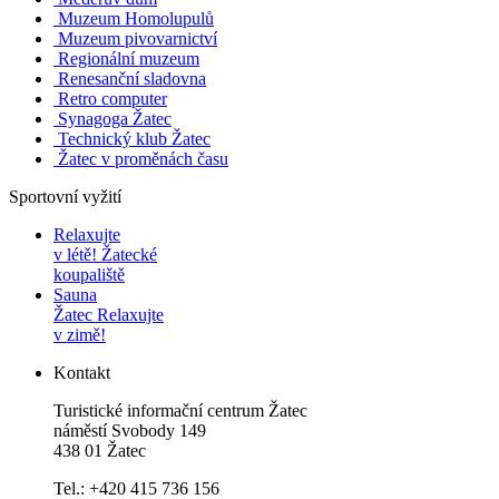
Muzeum Homolupulů
Muzeum pivovarnictví
Regionální muzeum
Renesanční sladovna
Retro computer
Synagoga Žatec
Technický klub Žatec
Žatec v proměnách času
Sportovní vyžití
Relaxujte
v létě!
Žatecké
koupaliště
Sauna
Žatec
Relaxujte
v zimě!
Kontakt
Turistické informační centrum Žatec
náměstí Svobody 149
438 01 Žatec
Tel.: +420 415 736 156