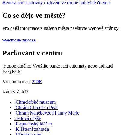
Renesanční sladovny rozkvete ve druhé polovině června.
Co se děje ve městě?
Pro další informace z našeho města navštivte webové stránky:
www.mesto-zatec.cz
Parkování v centru
je zpoplatněno. Využijte parkovací automaty nebo aplikaci
EasyPark.
Více informací
ZDE
.
Kam v Žatci?
Chmelařské muzeum
Chrám Chmele a Piva
Chrám Nanebevzetí Panny Marie
Jedová chýše
Kapucínský klášter
Klášterní zahrada
Mederův dům