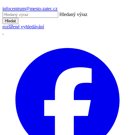
infocentrum@mesto-zatec.cz
Hledaný výraz
Hledat
rozšířené vyhledávání