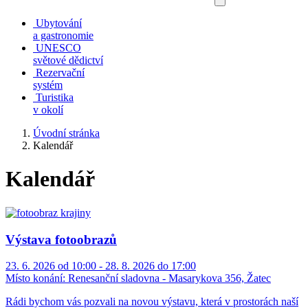
Ubytování
a gastronomie
UNESCO
světové dědictví
Rezervační
systém
Turistika
v okolí
Úvodní stránka
Kalendář
Kalendář
Výstava fotoobrazů
23. 6. 2026 od 10:00 - 28. 8. 2026 do 17:00
Místo konání:
Renesanční sladovna - Masarykova 356, Žatec
Rádi bychom vás pozvali na novou výstavu, která v prostorách naší