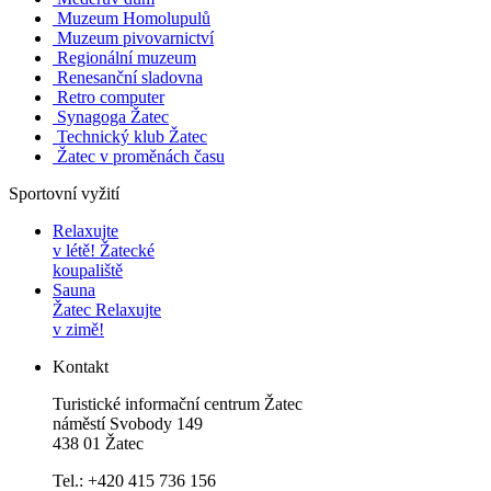
Muzeum Homolupulů
Muzeum pivovarnictví
Regionální muzeum
Renesanční sladovna
Retro computer
Synagoga Žatec
Technický klub Žatec
Žatec v proměnách času
Sportovní vyžití
Relaxujte
v létě!
Žatecké
koupaliště
Sauna
Žatec
Relaxujte
v zimě!
Kontakt
Turistické informační centrum Žatec
náměstí Svobody 149
438 01 Žatec
Tel.: +420 415 736 156