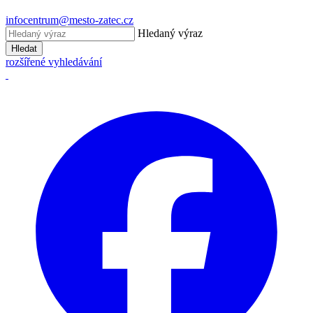
infocentrum@mesto-zatec.cz
Hledaný výraz
Hledat
rozšířené vyhledávání