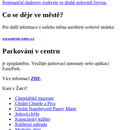
Renesanční sladovny rozkvete ve druhé polovině června.
Co se děje ve městě?
Pro další informace z našeho města navštivte webové stránky:
www.mesto-zatec.cz
Parkování v centru
je zpoplatněno. Využijte parkovací automaty nebo aplikaci
EasyPark.
Více informací
ZDE
.
Kam v Žatci?
Chmelařské muzeum
Chrám Chmele a Piva
Chrám Nanebevzetí Panny Marie
Jedová chýše
Kapucínský klášter
Klášterní zahrada
Mederův dům