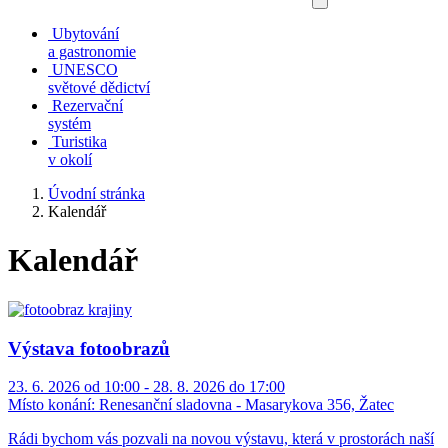
Ubytování
a gastronomie
UNESCO
světové dědictví
Rezervační
systém
Turistika
v okolí
Úvodní stránka
Kalendář
Kalendář
Výstava fotoobrazů
23. 6. 2026 od 10:00 - 28. 8. 2026 do 17:00
Místo konání:
Renesanční sladovna - Masarykova 356, Žatec
Rádi bychom vás pozvali na novou výstavu, která v prostorách naší