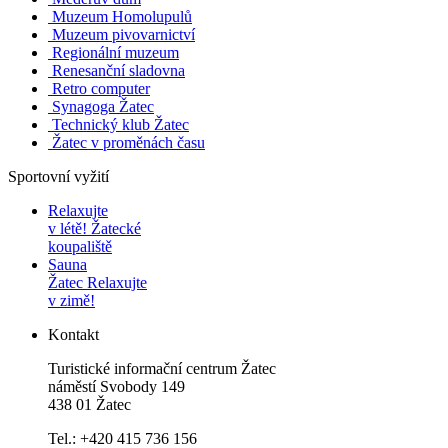
Muzeum Homolupulů
Muzeum pivovarnictví
Regionální muzeum
Renesanční sladovna
Retro computer
Synagoga Žatec
Technický klub Žatec
Žatec v proměnách času
Sportovní vyžití
Relaxujte
v létě!
Žatecké
koupaliště
Sauna
Žatec
Relaxujte
v zimě!
Kontakt
Turistické informační centrum Žatec
náměstí Svobody 149
438 01 Žatec
Tel.: +420 415 736 156