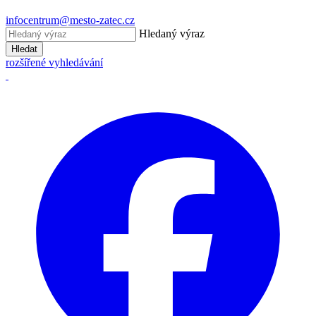
infocentrum@mesto-zatec.cz
Hledaný výraz
Hledat
rozšířené vyhledávání