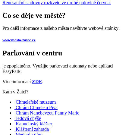
Renesanční sladovny rozkvete ve druhé polovině června.
Co se děje ve městě?
Pro další informace z našeho města navštivte webové stránky:
www.mesto-zatec.cz
Parkování v centru
je zpoplatněno. Využijte parkovací automaty nebo aplikaci
EasyPark.
Více informací
ZDE
.
Kam v Žatci?
Chmelařské muzeum
Chrám Chmele a Piva
Chrám Nanebevzetí Panny Marie
Jedová chýše
Kapucínský klášter
Klášterní zahrada
Mederův dům