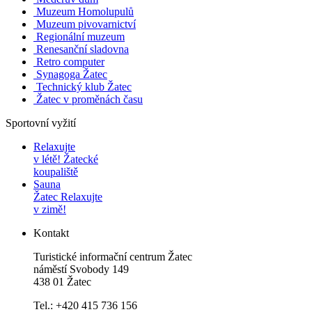
Muzeum Homolupulů
Muzeum pivovarnictví
Regionální muzeum
Renesanční sladovna
Retro computer
Synagoga Žatec
Technický klub Žatec
Žatec v proměnách času
Sportovní vyžití
Relaxujte
v létě!
Žatecké
koupaliště
Sauna
Žatec
Relaxujte
v zimě!
Kontakt
Turistické informační centrum Žatec
náměstí Svobody 149
438 01 Žatec
Tel.: +420 415 736 156