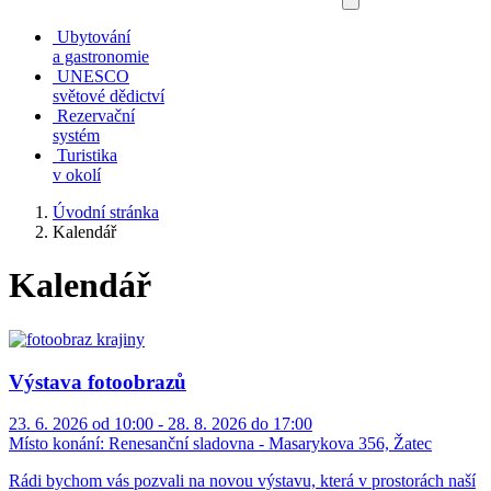
Ubytování
a gastronomie
UNESCO
světové dědictví
Rezervační
systém
Turistika
v okolí
Úvodní stránka
Kalendář
Kalendář
Výstava fotoobrazů
23. 6. 2026 od 10:00 - 28. 8. 2026 do 17:00
Místo konání:
Renesanční sladovna - Masarykova 356, Žatec
Rádi bychom vás pozvali na novou výstavu, která v prostorách naší