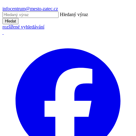
infocentrum@mesto-zatec.cz
Hledaný výraz
Hledat
rozšířené vyhledávání