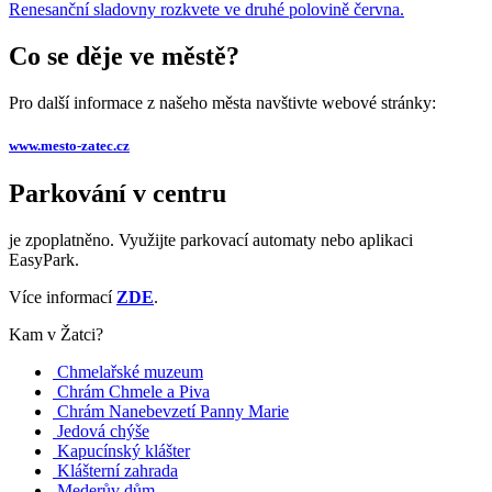
Renesanční sladovny rozkvete ve druhé polovině června.
Co se děje ve městě?
Pro další informace z našeho města navštivte webové stránky:
www.mesto-zatec.cz
Parkování v centru
je zpoplatněno. Využijte parkovací automaty nebo aplikaci
EasyPark.
Více informací
ZDE
.
Kam v Žatci?
Chmelařské muzeum
Chrám Chmele a Piva
Chrám Nanebevzetí Panny Marie
Jedová chýše
Kapucínský klášter
Klášterní zahrada
Mederův dům