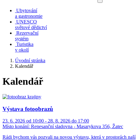
Ubytování
a gastronomie
UNESCO
světové dědictví
Rezervační
systém
Turistika
v okolí
Úvodní stránka
Kalendář
Kalendář
Výstava fotoobrazů
23. 6. 2026 od 10:00 - 28. 8. 2026 do 17:00
Místo konání:
Renesanční sladovna - Masarykova 356, Žatec
Rádi bychom vás pozvali na novou výstavu, která v prostorách naší