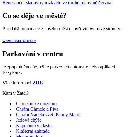
Renesanční sladovny rozkvete ve druhé polovině června.
Co se děje ve městě?
Pro další informace z našeho města navštivte webové stránky:
www.mesto-zatec.cz
Parkování v centru
je zpoplatněno. Využijte parkovací automaty nebo aplikaci
EasyPark.
Více informací
ZDE
.
Kam v Žatci?
Chmelařské muzeum
Chrám Chmele a Piva
Chrám Nanebevzetí Panny Marie
Jedová chýše
Kapucínský klášter
Klášterní zahrada
Mederův dům