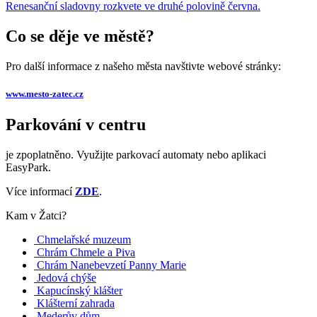
Renesanční sladovny rozkvete ve druhé polovině června.
Co se děje ve městě?
Pro další informace z našeho města navštivte webové stránky:
www.mesto-zatec.cz
Parkování v centru
je zpoplatněno. Využijte parkovací automaty nebo aplikaci
EasyPark.
Více informací
ZDE
.
Kam v Žatci?
Chmelařské muzeum
Chrám Chmele a Piva
Chrám Nanebevzetí Panny Marie
Jedová chýše
Kapucínský klášter
Klášterní zahrada
Mederův dům