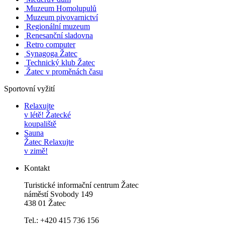
Muzeum Homolupulů
Muzeum pivovarnictví
Regionální muzeum
Renesanční sladovna
Retro computer
Synagoga Žatec
Technický klub Žatec
Žatec v proměnách času
Sportovní vyžití
Relaxujte
v létě!
Žatecké
koupaliště
Sauna
Žatec
Relaxujte
v zimě!
Kontakt
Turistické informační centrum Žatec
náměstí Svobody 149
438 01 Žatec
Tel.: +420 415 736 156