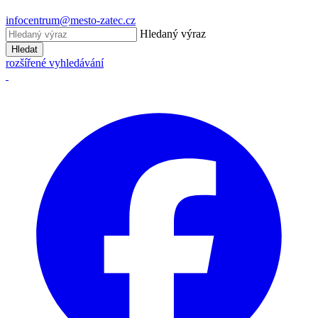
infocentrum@mesto-zatec.cz
Hledaný výraz
Hledat
rozšířené vyhledávání