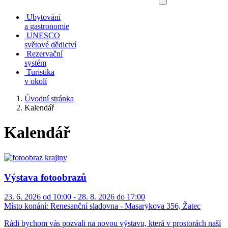
Ubytování
a gastronomie
UNESCO
světové dědictví
Rezervační
systém
Turistika
v okolí
Úvodní stránka
Kalendář
Kalendář
Výstava fotoobrazů
23. 6. 2026 od 10:00 - 28. 8. 2026 do 17:00
Místo konání:
Renesanční sladovna - Masarykova 356, Žatec
Rádi bychom vás pozvali na novou výstavu, která v prostorách naší