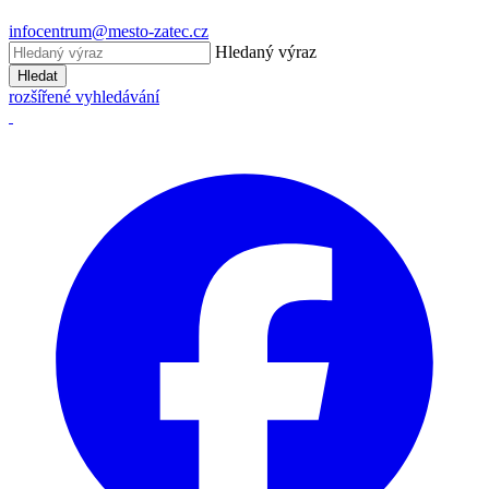
infocentrum@mesto-zatec.cz
Hledaný výraz
Hledat
rozšířené vyhledávání