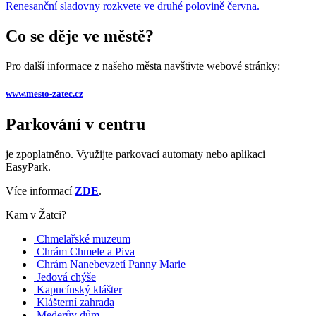
Renesanční sladovny rozkvete ve druhé polovině června.
Co se děje ve městě?
Pro další informace z našeho města navštivte webové stránky:
www.mesto-zatec.cz
Parkování v centru
je zpoplatněno. Využijte parkovací automaty nebo aplikaci
EasyPark.
Více informací
ZDE
.
Kam v Žatci?
Chmelařské muzeum
Chrám Chmele a Piva
Chrám Nanebevzetí Panny Marie
Jedová chýše
Kapucínský klášter
Klášterní zahrada
Mederův dům