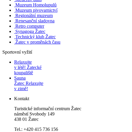
Muzeum Homolupulů
Muzeum pivovarnictví
Regionální muzeum
Renesanční sladovna
Retro computer
Synagoga Žatec
Technický klub Žatec
Žatec v proměnách času
Sportovní vyžití
Relaxujte
v létě!
Žatecké
koupaliště
Sauna
Žatec
Relaxujte
v zimě!
Kontakt
Turistické informační centrum Žatec
náměstí Svobody 149
438 01 Žatec
Tel.: +420 415 736 156