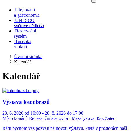
Ubytování
a gastronomie
UNESCO
světové dědictví
Rezervační
systém
Turistika
v okolí
Úvodní stránka
Kalendář
Kalendář
Výstava fotoobrazů
23. 6. 2026 od 10:00 - 28. 8. 2026 do 17:00
Místo konání:
Renesanční sladovna - Masarykova 356, Žatec
Rádi bychom vás pozvali na novou výstavu, která v prostorách naší