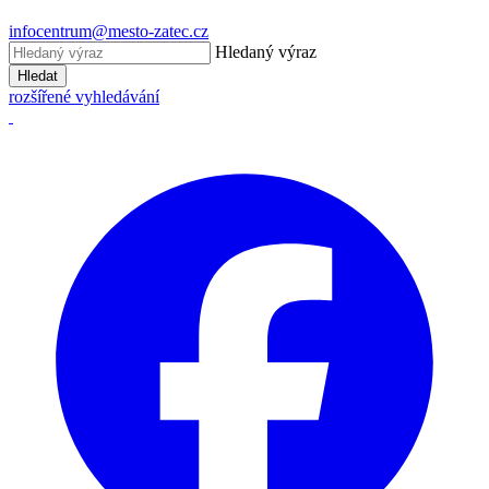
infocentrum@mesto-zatec.cz
Hledaný výraz
Hledat
rozšířené vyhledávání