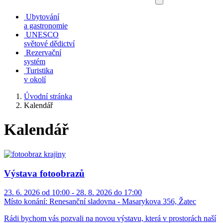
Ubytování
a gastronomie
UNESCO
světové dědictví
Rezervační
systém
Turistika
v okolí
Úvodní stránka
Kalendář
Kalendář
Výstava fotoobrazů
23. 6. 2026 od 10:00 - 28. 8. 2026 do 17:00
Místo konání:
Renesanční sladovna - Masarykova 356, Žatec
Rádi bychom vás pozvali na novou výstavu, která v prostorách naší