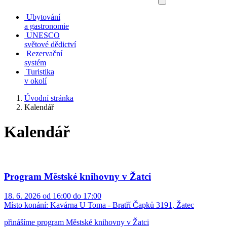
Ubytování
a gastronomie
UNESCO
světové dědictví
Rezervační
systém
Turistika
v okolí
Úvodní stránka
Kalendář
Kalendář
Program Městské knihovny v Žatci
18. 6. 2026 od 16:00 do 17:00
Místo konání:
Kavárna U Toma - Bratří Čapků 3191, Žatec
přinášíme program Městské knihovny v Žatci