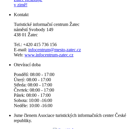
v zimě!
Kontakt
Turistické informační centrum Žatec
náměstí Svobody 149
438 01 Žatec
Tel.: +420 415 736 156
E-mail:
infocentrum@mesto-zatec.cz
Web:
www.infocentrum-zatec.cz
Otevírací doba
Pondělí: 08:00 - 17:00
Úterý: 08:00 - 17:00
Středa: 08:00 - 17:00
Čtvrtek: 08:00 - 17:00
Pátek: 08:00 - 17:00
Sobota: 10:00 -16:00
Neděle: 10:00 -16:00
Jsme členem Asociace turistických informačních center České
republiky.