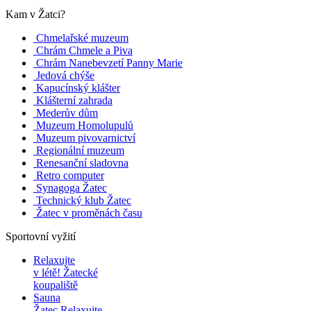
Kam v Žatci?
Chmelařské muzeum
Chrám Chmele a Piva
Chrám Nanebevzetí Panny Marie
Jedová chýše
Kapucínský klášter
Klášterní zahrada
Mederův dům
Muzeum Homolupulů
Muzeum pivovarnictví
Regionální muzeum
Renesanční sladovna
Retro computer
Synagoga Žatec
Technický klub Žatec
Žatec v proměnách času
Sportovní vyžití
Relaxujte
v létě!
Žatecké
koupaliště
Sauna
Žatec
Relaxujte