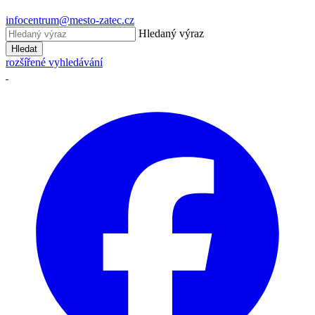
infocentrum@mesto-zatec.cz
Hledaný výraz
Hledat
rozšířené vyhledávání