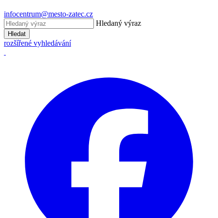
infocentrum@mesto-zatec.cz
Hledaný výraz
Hledat
rozšířené vyhledávání