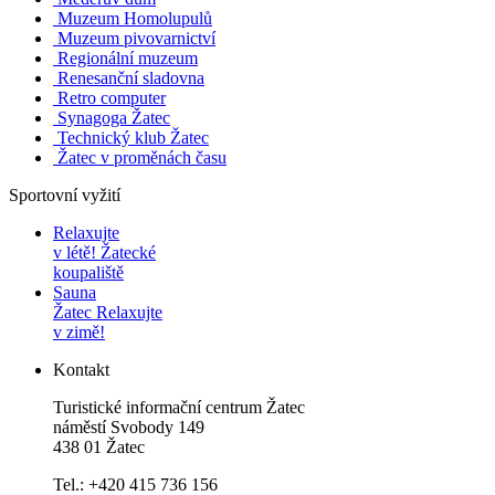
Muzeum Homolupulů
Muzeum pivovarnictví
Regionální muzeum
Renesanční sladovna
Retro computer
Synagoga Žatec
Technický klub Žatec
Žatec v proměnách času
Sportovní vyžití
Relaxujte
v létě!
Žatecké
koupaliště
Sauna
Žatec
Relaxujte
v zimě!
Kontakt
Turistické informační centrum Žatec
náměstí Svobody 149
438 01 Žatec
Tel.: +420 415 736 156