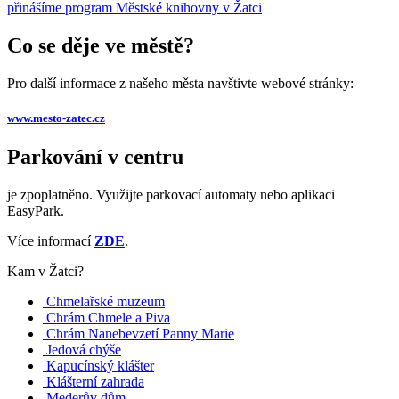
přinášíme program Městské knihovny v Žatci
Co se děje ve městě?
Pro další informace z našeho města navštivte webové stránky:
www.mesto-zatec.cz
Parkování v centru
je zpoplatněno. Využijte parkovací automaty nebo aplikaci
EasyPark.
Více informací
ZDE
.
Kam v Žatci?
Chmelařské muzeum
Chrám Chmele a Piva
Chrám Nanebevzetí Panny Marie
Jedová chýše
Kapucínský klášter
Klášterní zahrada
Mederův dům