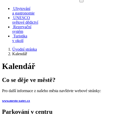
Ubytování
a gastronomie
UNESCO
světové dědictví
Rezervační
systém
Turistika
v okolí
Úvodní stránka
Kalendář
Kalendář
Co se děje ve městě?
Pro další informace z našeho města navštivte webové stránky:
www.mesto-zatec.cz
Parkování v centru