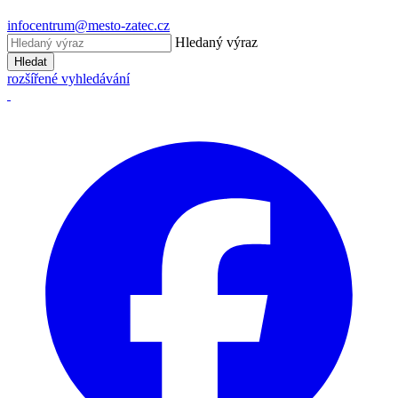
infocentrum@mesto-zatec.cz
Hledaný výraz
Hledat
rozšířené vyhledávání