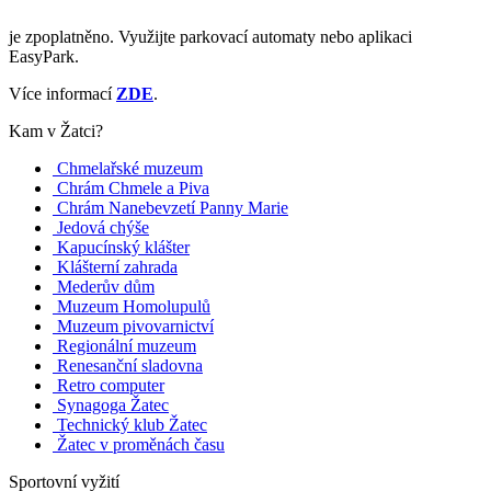
je zpoplatněno. Využijte parkovací automaty nebo aplikaci
EasyPark.
Více informací
ZDE
.
Kam v Žatci?
Chmelařské muzeum
Chrám Chmele a Piva
Chrám Nanebevzetí Panny Marie
Jedová chýše
Kapucínský klášter
Klášterní zahrada
Mederův dům
Muzeum Homolupulů
Muzeum pivovarnictví
Regionální muzeum
Renesanční sladovna
Retro computer
Synagoga Žatec
Technický klub Žatec
Žatec v proměnách času
Sportovní vyžití