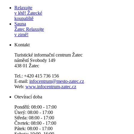
Relaxujte
v létě!
Žatecké
koupaliště
Sauna
Žatec
Relaxujte
v zimě!
Kontakt
Turistické informační centrum Žatec
náměstí Svobody 149
438 01 Žatec
Tel.: +420 415 736 156
E-mail:
infocentrum@mesto-zatec.cz
Web:
www.infocentrum-zatec.cz
Otevírací doba
Pondělí: 08:00 - 17:00
Úterý: 08:00 - 17:00
Středa: 08:00 - 17:00
Čtvrtek: 08:00 - 17:00
Pátek: 08:00 - 17:00
Sobota: 10:00 -16:00