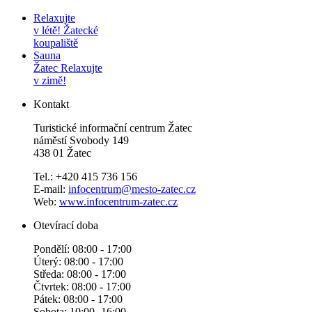
Relaxujte
v létě!
Žatecké
koupaliště
Sauna
Žatec
Relaxujte
v zimě!
Kontakt
Turistické informační centrum Žatec
náměstí Svobody 149
438 01 Žatec
Tel.: +420 415 736 156
E-mail:
infocentrum@mesto-zatec.cz
Web:
www.infocentrum-zatec.cz
Otevírací doba
Pondělí: 08:00 - 17:00
Úterý: 08:00 - 17:00
Středa: 08:00 - 17:00
Čtvrtek: 08:00 - 17:00
Pátek: 08:00 - 17:00
Sobota: 10:00 -16:00