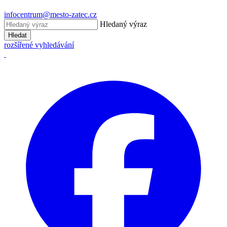
infocentrum@mesto-zatec.cz
Hledaný výraz
Hledat
rozšířené vyhledávání