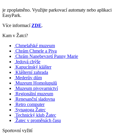
je zpoplatněno. Využijte parkovací automaty nebo aplikaci
EasyPark.
Více informací
ZDE
.
Kam v Žatci?
Chmelařské muzeum
Chrám Chmele a Piva
Chrám Nanebevzetí Panny Marie
Jedová chýše
Kapucínský klášter
Klášterní zahrada
Mederův dům
Muzeum Homolupulů
Muzeum pivovarnictví
Regionální muzeum
Renesanční sladovna
Retro computer
Synagoga Žatec
Technický klub Žatec
Žatec v proměnách času
Sportovní vyžití