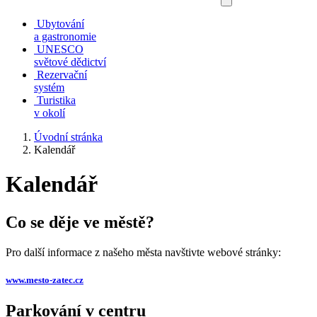
Ubytování
a gastronomie
UNESCO
světové dědictví
Rezervační
systém
Turistika
v okolí
Úvodní stránka
Kalendář
Kalendář
Co se děje ve městě?
Pro další informace z našeho města navštivte webové stránky:
www.mesto-zatec.cz
Parkování v centru