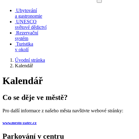
Ubytování
a gastronomie
UNESCO
světové dědictví
Rezervační
systém
Turistika
v okolí
Úvodní stránka
Kalendář
Kalendář
Co se děje ve městě?
Pro další informace z našeho města navštivte webové stránky:
www.mesto-zatec.cz
Parkování v centru