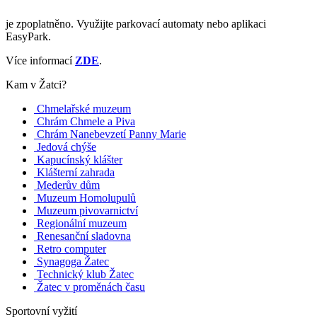
je zpoplatněno. Využijte parkovací automaty nebo aplikaci
EasyPark.
Více informací
ZDE
.
Kam v Žatci?
Chmelařské muzeum
Chrám Chmele a Piva
Chrám Nanebevzetí Panny Marie
Jedová chýše
Kapucínský klášter
Klášterní zahrada
Mederův dům
Muzeum Homolupulů
Muzeum pivovarnictví
Regionální muzeum
Renesanční sladovna
Retro computer
Synagoga Žatec
Technický klub Žatec
Žatec v proměnách času
Sportovní vyžití