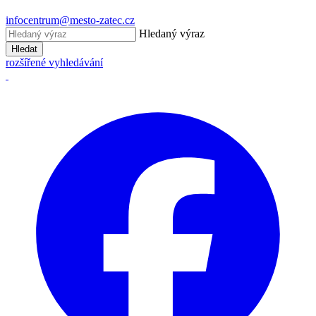
infocentrum@mesto-zatec.cz
Hledaný výraz
Hledat
rozšířené vyhledávání