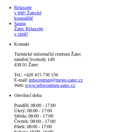
Relaxujte
v létě!
Žatecké
koupaliště
Sauna
Žatec
Relaxujte
v zimě!
Kontakt
Turistické informační centrum Žatec
náměstí Svobody 149
438 01 Žatec
Tel.: +420 415 736 156
E-mail:
infocentrum@mesto-zatec.cz
Web:
www.infocentrum-zatec.cz
Otevírací doba
Pondělí: 08:00 - 17:00
Úterý: 08:00 - 17:00
Středa: 08:00 - 17:00
Čtvrtek: 08:00 - 17:00
Pátek: 08:00 - 17:00
Sobota: 10:00 -16:00