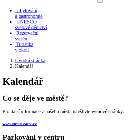
Ubytování
a gastronomie
UNESCO
světové dědictví
Rezervační
systém
Turistika
v okolí
Úvodní stránka
Kalendář
Kalendář
Co se děje ve městě?
Pro další informace z našeho města navštivte webové stránky:
www.mesto-zatec.cz
Parkování v centru