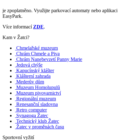
je zpoplatněno. Využijte parkovací automaty nebo aplikaci
EasyPark.
Více informací
ZDE
.
Kam v Žatci?
Chmelařské muzeum
Chrám Chmele a Piva
Chrám Nanebevzetí Panny Marie
Jedová chýše
Kapucínský klášter
Klášterní zahrada
Mederův dům
Muzeum Homolupulů
Muzeum pivovarnictví
Regionální muzeum
Renesanční sladovna
Retro computer
Synagoga Žatec
Technický klub Žatec
Žatec v proměnách času
Sportovní vyžití