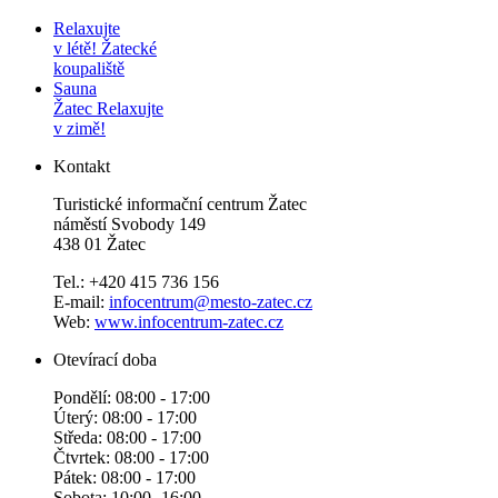
Relaxujte
v létě!
Žatecké
koupaliště
Sauna
Žatec
Relaxujte
v zimě!
Kontakt
Turistické informační centrum Žatec
náměstí Svobody 149
438 01 Žatec
Tel.: +420 415 736 156
E-mail:
infocentrum@mesto-zatec.cz
Web:
www.infocentrum-zatec.cz
Otevírací doba
Pondělí: 08:00 - 17:00
Úterý: 08:00 - 17:00
Středa: 08:00 - 17:00
Čtvrtek: 08:00 - 17:00
Pátek: 08:00 - 17:00
Sobota: 10:00 -16:00