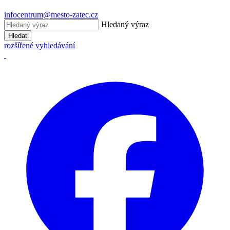
infocentrum@mesto-zatec.cz
Hledaný výraz
Hledat
rozšířené vyhledávání