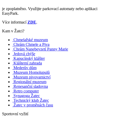
je zpoplatněno. Využijte parkovací automaty nebo aplikaci
EasyPark.
Více informací
ZDE
.
Kam v Žatci?
Chmelařské muzeum
Chrám Chmele a Piva
Chrám Nanebevzetí Panny Marie
Jedová chýše
Kapucínský klášter
Klášterní zahrada
Mederův dům
Muzeum Homolupulů
Muzeum pivovarnictví
Regionální muzeum
Renesanční sladovna
Retro computer
Synagoga Žatec
Technický klub Žatec
Žatec v proměnách času
Sportovní vyžití