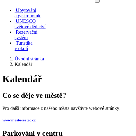
Ubytování
a gastronomie
UNESCO
světové dědictví
Rezervační
systém
Turistika
v okolí
Úvodní stránka
Kalendář
Kalendář
Co se děje ve městě?
Pro další informace z našeho města navštivte webové stránky:
www.mesto-zatec.cz
Parkování v centru