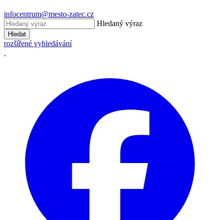
infocentrum@mesto-zatec.cz
Hledaný výraz
Hledat
rozšířené vyhledávání