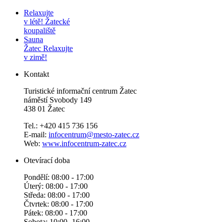
Relaxujte
v létě!
Žatecké
koupaliště
Sauna
Žatec
Relaxujte
v zimě!
Kontakt
Turistické informační centrum Žatec
náměstí Svobody 149
438 01 Žatec
Tel.: +420 415 736 156
E-mail:
infocentrum@mesto-zatec.cz
Web:
www.infocentrum-zatec.cz
Otevírací doba
Pondělí: 08:00 - 17:00
Úterý: 08:00 - 17:00
Středa: 08:00 - 17:00
Čtvrtek: 08:00 - 17:00
Pátek: 08:00 - 17:00
Sobota: 10:00 -16:00