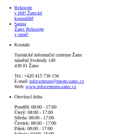
Relaxujte
v létě!
Žatecké
koupaliště
Sauna
Žatec
Relaxujte
v zimě!
Kontakt
Turistické informační centrum Žatec
náměstí Svobody 149
438 01 Žatec
Tel.: +420 415 736 156
E-mail:
infocentrum@mesto-zatec.cz
Web:
www.infocentrum-zatec.cz
Otevírací doba
Pondělí: 08:00 - 17:00
Úterý: 08:00 - 17:00
Středa: 08:00 - 17:00
Čtvrtek: 08:00 - 17:00
Pátek: 08:00 - 17:00
Sobota: 10:00 -16:00