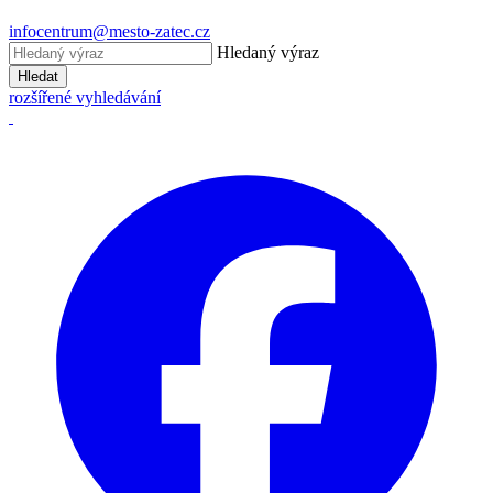
infocentrum@mesto-zatec.cz
Hledaný výraz
Hledat
rozšířené vyhledávání