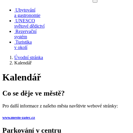
Ubytování
a gastronomie
UNESCO
světové dědictví
Rezervační
systém
Turistika
v okolí
Úvodní stránka
Kalendář
Kalendář
Co se děje ve městě?
Pro další informace z našeho města navštivte webové stránky:
www.mesto-zatec.cz
Parkování v centru