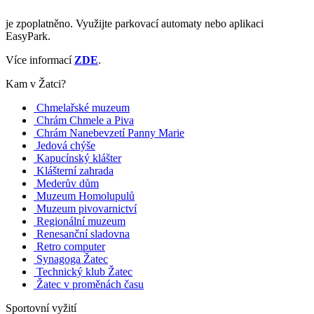
je zpoplatněno. Využijte parkovací automaty nebo aplikaci
EasyPark.
Více informací
ZDE
.
Kam v Žatci?
Chmelařské muzeum
Chrám Chmele a Piva
Chrám Nanebevzetí Panny Marie
Jedová chýše
Kapucínský klášter
Klášterní zahrada
Mederův dům
Muzeum Homolupulů
Muzeum pivovarnictví
Regionální muzeum
Renesanční sladovna
Retro computer
Synagoga Žatec
Technický klub Žatec
Žatec v proměnách času
Sportovní vyžití