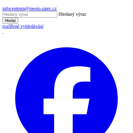
infocentrum@mesto-zatec.cz
Hledaný výraz
Hledat
rozšířené vyhledávání