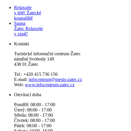
Relaxujte
v létě!
Žatecké
koupaliště
Sauna
Žatec
Relaxujte
v zimě!
Kontakt
Turistické informační centrum Žatec
náměstí Svobody 149
438 01 Žatec
Tel.: +420 415 736 156
E-mail:
infocentrum@mesto-zatec.cz
Web:
www.infocentrum-zatec.cz
Otevírací doba
Pondělí: 08:00 - 17:00
Úterý: 08:00 - 17:00
Středa: 08:00 - 17:00
Čtvrtek: 08:00 - 17:00
Pátek: 08:00 - 17:00
Sobota: 10:00 -16:00