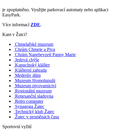
je zpoplatněno. Využijte parkovací automaty nebo aplikaci
EasyPark.
Více informací
ZDE
.
Kam v Žatci?
Chmelařské muzeum
Chrám Chmele a Piva
Chrám Nanebevzetí Panny Marie
Jedová chýše
Kapucínský klášter
Klášterní zahrada
Mederův dům
Muzeum Homolupulů
Muzeum pivovarnictví
Regionální muzeum
Renesanční sladovna
Retro computer
Synagoga Žatec
Technický klub Žatec
Žatec v proměnách času
Sportovní vyžití