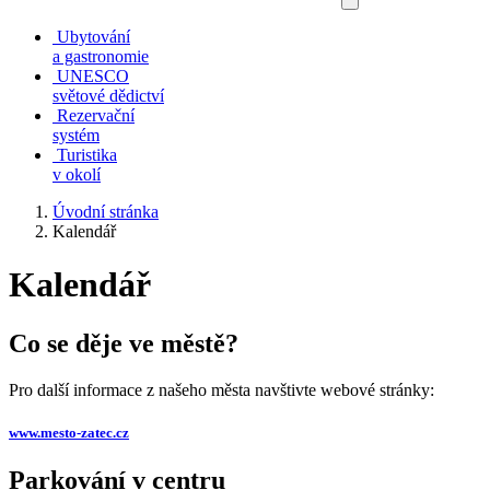
Ubytování
a gastronomie
UNESCO
světové dědictví
Rezervační
systém
Turistika
v okolí
Úvodní stránka
Kalendář
Kalendář
Co se děje ve městě?
Pro další informace z našeho města navštivte webové stránky:
www.mesto-zatec.cz
Parkování v centru